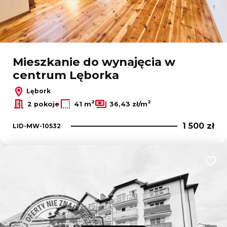
Mieszkanie do wynajęcia w
centrum Lęborka
Lębork
2
2
2 pokoje
41 m
36,43 zł/m
1 500 zł
LID-MW-10532
Dodaj