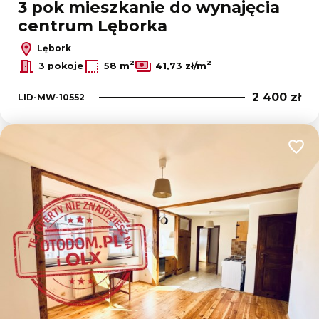
3 pok mieszkanie do wynajęcia
centrum Lęborka
Lębork
2
2
3 pokoje
58 m
41,73 zł/m
2 400 zł
LID-MW-10552
Dodaj