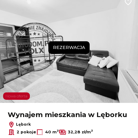
Dodaj
REZERWACJA
Nowa oferta
Wynajem mieszkania w Lęborku
Lębork
2
2
2 pokoje
40 m
32,28 zł/m