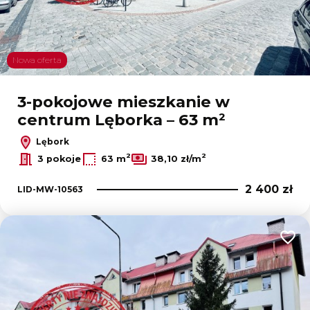
Nowa oferta
3-pokojowe mieszkanie w
centrum Lęborka – 63 m²
Lębork
2
2
3 pokoje
63 m
38,10 zł/m
2 400 zł
LID-MW-10563
Dodaj