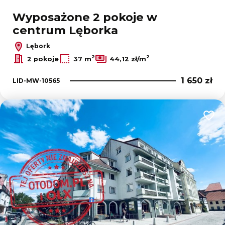
Wyposażone 2 pokoje w
centrum Lęborka
Lębork
2
2
2 pokoje
37 m
44,12 zł/m
1 650 zł
LID-MW-10565
Dodaj