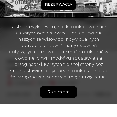
REZERWACJA
Ta strona wykorzystuje pliki cookies w celach
statystycznych oraz w celu dostosowania
naszych serwisów do indywidualnych
potrzeb klientów. Zmiany ustawień
dotyczących plików cookie można dokonać w
dowolnej chwili modyfikując ustawienia
Mieszkanie do wynajęcia w
przeglądarki. Korzystanie z tej strony bez
Lęborku
zmian ustawień dotyczących cookies oznacza,
że będą one zapisane w pamięci urządzenia.
Lębork
2
2
2 pokoje
38 m
47,49 zł/m
Rozumiem
1 800 zł
LID-MW-10531
Dodaj