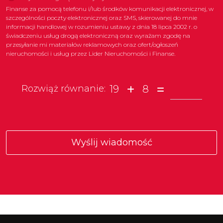
Finanse za pomocą telefonu i/lub środków komunikacji elektronicznej, w
szczególności poczty elektronicznej oraz SMS, skierowanej do mnie
informacji handlowej w rozumieniu ustawy z dnia 18 lipca 2002 r. o
świadczeniu usług drogą elektroniczną oraz wyrażam zgodę na
przesyłanie mi materiałów reklamowych oraz ofert/ogłoszeń
nieruchomości i usług przez Lider Nieruchomości i Finanse.
19
8
Rozwiąż równanie: