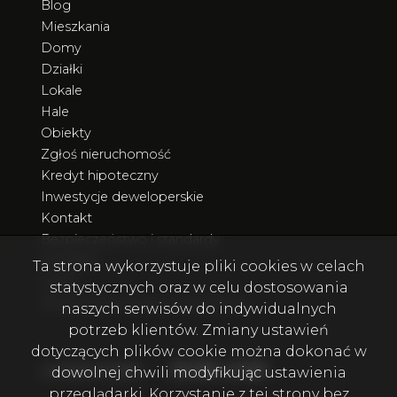
Blog
Mieszkania
Domy
Działki
Lokale
Hale
Obiekty
Zgłoś nieruchomość
Kredyt hipoteczny
Inwestycje deweloperskie
Kontakt
Bezpieczeństwo i standardy
Poradnik
Ta strona wykorzystuje pliki cookies w celach
Rodo
statystycznych oraz w celu dostosowania
Nieruchomości poza Trójmiastem
naszych serwisów do indywidualnych
potrzeb klientów. Zmiany ustawień
dotyczących plików cookie można dokonać w
Facebook
Facebook
Facebook
Facebook
Facebook
Facebook
Facebook
social media
dowolnej chwili modyfikując ustawienia
przeglądarki. Korzystanie z tej strony bez