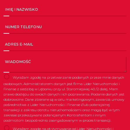
IMIĘ I NAZWISKO
NUMER TELEFONU
ADRES E-MAIL
WIADOMOŚĆ
Wyrażam zgodę na przetwarzanie podanych przeze mnie danych
osobowych. Administratorem danych jest firma Lider Nieruchomości i
Finanse z siedzibą w Lęborku przy ul. Staromiejskiej 40 /2 dalej. Mam
prawo dostępu do swoich danych i ich poprawiania. Podanie danych jest
dobrowolne. Dane zbierane są w celu marketingowym, zawarcia umowy
pośrednictwa z Lider Nieruchomości i Finanse i/lub potencjalnej
transakcji z zakresu obrotu nieruchomościami oraz mogą być w tym
zakresie przekazywane potencjalnym Kontrahentom i innym
podmiotom bezpośrednio zaangażowanym w proces transakcji.
Wyrażam zgodę na otrzymywanie od Lider Nieruchomości i