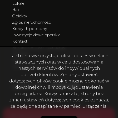
Lokale
Hale
Obiekty
Zgłoś nieruchomość
Kredyt hipoteczny
Inwestycje deweloperskie
Kontakt
Bezpieczeństwo i standardy
Poradnik
Ta strona wykorzystuje pliki cookies w celach
Rodo
statystycznych oraz w celu dostosowania
Nieruchomości poza Trójmiastem
naszych serwisów do indywidualnych
potrzeb klientów. Zmiany ustawień
dotyczących plików cookie można dokonać w
Facebook
Facebook
Facebook
Facebook
Facebook
Facebook
Facebook
social media
dowolnej chwili modyfikując ustawienia
przeglądarki. Korzystanie z tej strony bez
zmian ustawień dotyczących cookies oznacza,
że będą one zapisane w pamięci urządzenia.
Lider Nieruchomości i Finanse – Biuro nieruchomości