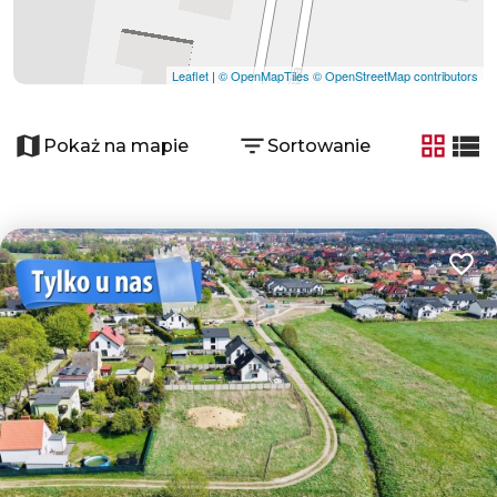
Leaflet
|
© OpenMapTiles
© OpenStreetMap contributors
Pokaż na mapie
Sortowanie
tabela
list
Dodaj