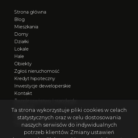
Strona główna
Blog
Mieszkania
Domy
Działki
Lokale
Hale
Obiekty
Zgłoś nieruchomość
Kredyt hipoteczny
Inwestycje deweloperskie
Kontakt
Bezpieczeństwo i standardy
Poradnik
Ta strona wykorzystuje pliki cookies w celach
Rodo
statystycznych oraz w celu dostosowania
Nieruchomości poza Trójmiastem
naszych serwisów do indywidualnych
potrzeb klientów. Zmiany ustawień