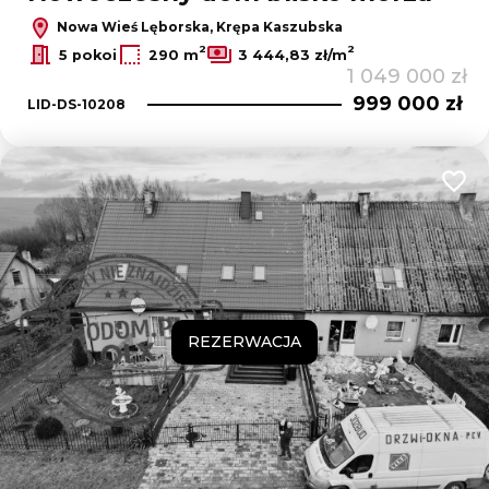
Nowa Wieś Lęborska, Krępa Kaszubska
2
2
5 pokoi
290 m
3 444,83 zł/m
1 049 000 zł
999 000 zł
LID-DS-10208
Dodaj
REZERWACJA