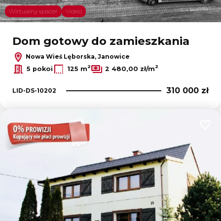
Wirtualny spacer
Video
Dom gotowy do zamieszkania
Nowa Wieś Lęborska, Janowice
2
2
5 pokoi
125 m
2 480,00 zł/m
310 000 zł
LID-DS-10202
Dodaj