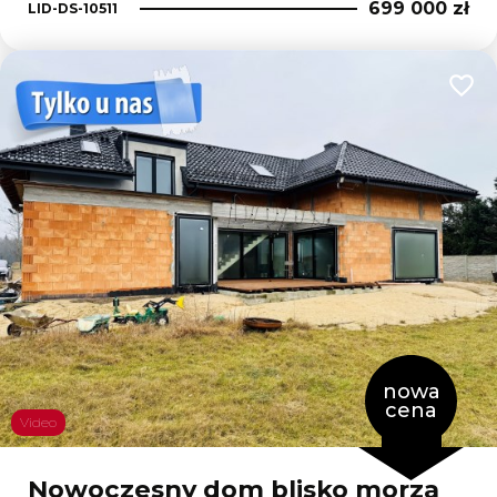
699 000 zł
LID-DS-10511
Dodaj
nowa
cena
Video
Nowoczesny dom blisko morza