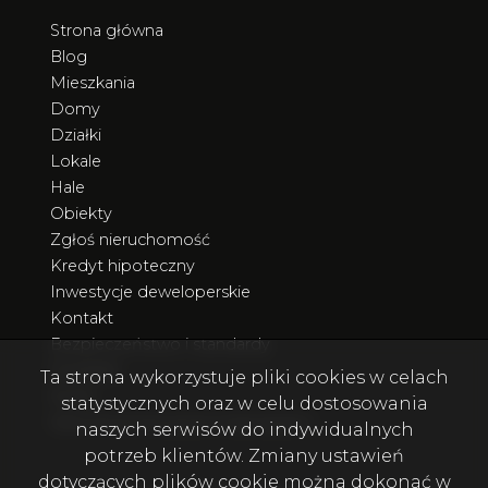
Strona główna
Blog
Mieszkania
Domy
Działki
Lokale
Hale
Obiekty
Zgłoś nieruchomość
Kredyt hipoteczny
Inwestycje deweloperskie
Kontakt
Bezpieczeństwo i standardy
Poradnik
Ta strona wykorzystuje pliki cookies w celach
Rodo
statystycznych oraz w celu dostosowania
Nieruchomości poza Trójmiastem
naszych serwisów do indywidualnych
potrzeb klientów. Zmiany ustawień
dotyczących plików cookie można dokonać w