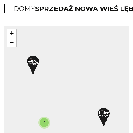
DOMY
SPRZEDAŻ NOWA WIEŚ LĘ
+
−
2