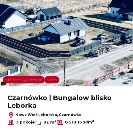
Oferta na wyłączność
Video
Czarnówko | Bungalow blisko
Lęborka
Nowa Wieś Lęborska, Czarnówko
2
2
3 pokoje
82 m
8 518,16 zł/m