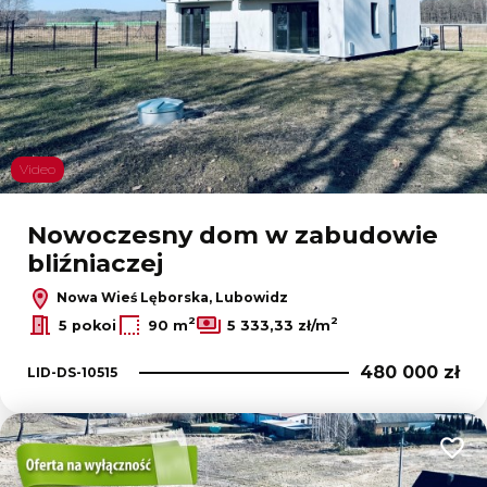
Video
Nowoczesny dom w zabudowie
bliźniaczej
Nowa Wieś Lęborska, Lubowidz
2
2
5 pokoi
90 m
5 333,33 zł/m
480 000 zł
LID-DS-10515
Dodaj