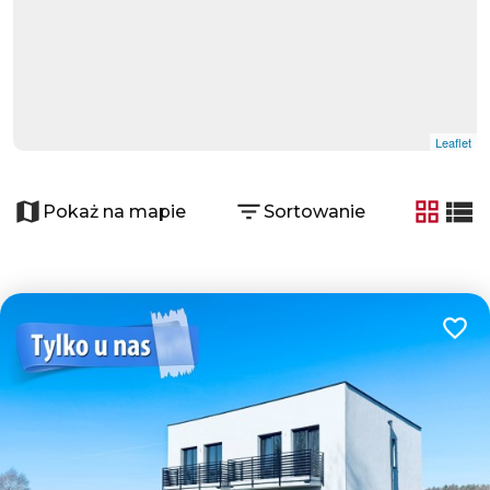
Leaflet
Pokaż na mapie
Sortowanie
tabela
list
Dodaj