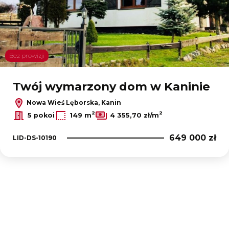
Bez prowizji
Twój wymarzony dom w Kaninie
Nowa Wieś Lęborska, Kanin
2
2
5 pokoi
149 m
4 355,70 zł/m
649 000 zł
LID-DS-10190