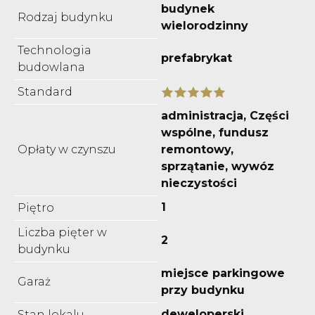
budynek
Rodzaj budynku
wielorodzinny
Technologia
prefabrykat
budowlana
Standard
administracja, Części
wspólne, fundusz
Opłaty w czynszu
remontowy,
sprzątanie, wywóz
nieczystości
1
Piętro
Liczba pięter w
2
budynku
miejsce parkingowe
Garaż
przy budynku
deweloperski
Stan lokalu