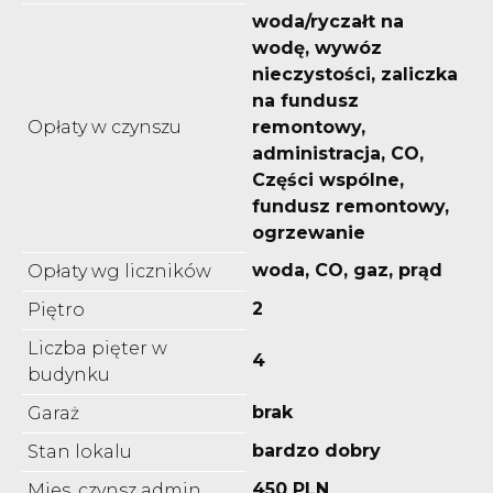
woda/ryczałt na
wodę, wywóz
nieczystości, zaliczka
na fundusz
Opłaty w czynszu
remontowy,
administracja, CO,
Części wspólne,
fundusz remontowy,
ogrzewanie
woda, CO, gaz, prąd
Opłaty wg liczników
2
Piętro
Liczba pięter w
4
budynku
brak
Garaż
bardzo dobry
Stan lokalu
450 PLN
Mies. czynsz admin.