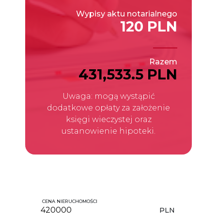
Wypisy aktu notarialnego
120 PLN
Razem
431,533.5 PLN
Uwaga: mogą wystąpić
dodatkowe opłaty za założenie
księgi wieczystej oraz
ustanowienie hipoteki.
CENA NIERUCHOMOŚCI
PLN