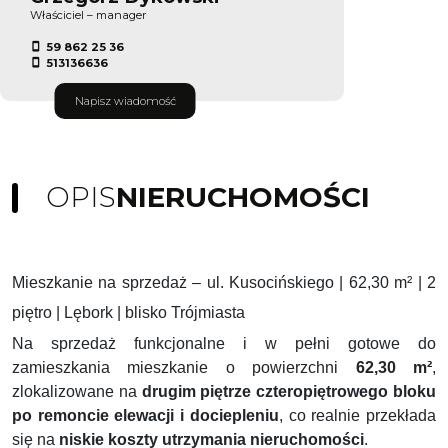
Właściciel – manager
59 862 25 36
513136636
Napisz wiadomość
OPIS
NIERUCHOMOŚCI
Mieszkanie na sprzedaż – ul. Kusocińskiego | 62,30 m² | 2
piętro | Lębork | blisko Trójmiasta
Na sprzedaż funkcjonalne i w pełni gotowe do
zamieszkania mieszkanie o powierzchni
62,30 m²
,
zlokalizowane na
drugim piętrze czteropiętrowego bloku
po remoncie elewacji i dociepleniu
, co realnie przekłada
się na
niskie koszty utrzymania nieruchomości
.