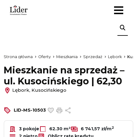
Strona główna
Oferty
Mieszkania
Sprzedaż
Lębork
Kus
Mieszkanie na sprzedaż –
ul. Kusocińskiego | 62,30
Lębork, Kusocińskiego
Dodaj do ulubionych
Drukuj
Udostępnij
LID-MS-10503
2
3 pokoje
62.30 m²
6 741,57 zł/m
2 piętro
Oblicz ratę kredytu