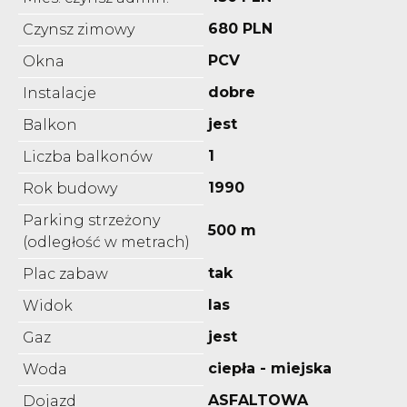
680 PLN
Czynsz zimowy
PCV
Okna
dobre
Instalacje
jest
Balkon
1
Liczba balkonów
1990
Rok budowy
Parking strzeżony
500 m
(odległość w metrach)
tak
Plac zabaw
las
Widok
jest
Gaz
ciepła - miejska
Woda
ASFALTOWA
Dojazd