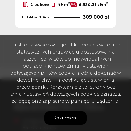
z
2
2
2 pokoje
49 m
6 320,31 zł/m
309 000 zł
LID-MS-10045
LID
 zł
Ta strona wykorzystuje pliki cookies w celach
statystycznych oraz w celu dostosowania
naszych serwisów do indywidualnych
potrzeb klientów. Zmiany ustawień
dotyczących plików cookie można dokonać w
dowolnej chwili modyfikując ustawienia
przeglądarki. Korzystanie z tej strony bez
zmian ustawień dotyczących cookies oznacza,
że będą one zapisane w pamięci urządzenia.
Lider - Nieruchomości i Finanse
Najskuteczniejsze biuro w mieście
Rozumiem
ul. Staromiejska 40/2
84-300 Lębork