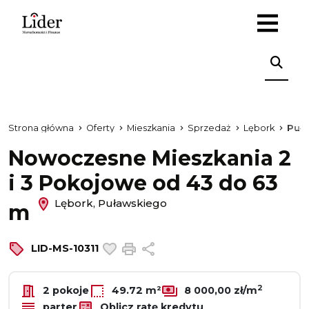
Strona główna
Oferty
Mieszkania
Sprzedaż
Lębork
Puł
Nowoczesne Mieszkania 2
i 3 Pokojowe od 43 do 63
Lębork, Puławskiego
m
Dodaj do ulubionych
Drukuj
Udostępnij
LID-MS-10311
2
2 pokoje
49.72 m²
8 000,00 zł/m
parter
Oblicz ratę kredytu