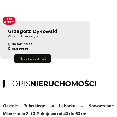
255
OFERT
Grzegorz Dykowski
Właściciel – manager
59 862 25 36
513136636
Napisz wiadomość
OPIS
NIERUCHOMOŚCI
Osiedle Pułaskiego w Lęborku – Nowoczesne
Mieszkania 2- i 3-Pokojowe od 43 do 63 m²