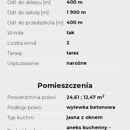
400 m
Odl. do sklepu [m]
1 900 m
Odl. do szkoły [m]
400 m
Odl. do przedszkola [m]
tak
Winda
2
Liczba wind
taras
Tarasy
narożne
Usytuowanie
Pomieszczenia
2
Powierzchnia pokoi
24,61 ; 12,47 m
wylewka betonowa
Podłogi pokoi
jasna z oknem
Typ kuchni
aneks kuchenny -