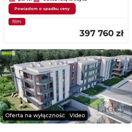
Powiadom o spadku ceny
film
397 760 zł
Oferta na wyłączność
Video