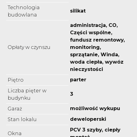
Technologia
silikat
budowlana
administracja, CO,
Części wspólne,
fundusz remontowy,
Opłaty w czynszu
monitoring,
sprzątanie, Winda,
woda ciepła, wywóz
nieczystości
parter
Piętro
Liczba pięter w
3
budynku
możliwość wykupu
Garaż
deweloperski
Stan lokalu
PCV 3 szyby, ciepły
Okna