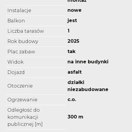
montaż
nowe
Instalacje
jest
Balkon
1
Liczba tarasów
2025
Rok budowy
tak
Plac zabaw
na inne budynki
Widok
asfalt
Dojazd
działki
Otoczenie
niezabudowane
c.o.
Ogrzewanie
Odległość do
300 m
komunikacji
publicznej [m]