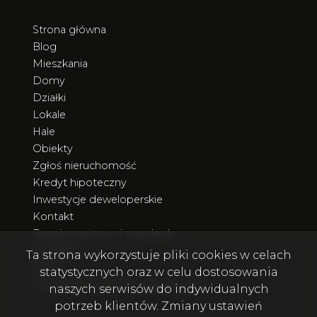
Strona główna
Blog
Mieszkania
Domy
Działki
Lokale
Hale
Obiekty
Zgłoś nieruchomość
Kredyt hipoteczny
Inwestycje deweloperskie
Kontakt
Bezpieczeństwo i standardy
Poradnik
Ta strona wykorzystuje pliki cookies w celach
Rodo
statystycznych oraz w celu dostosowania
Nieruchomości poza Trójmiastem
naszych serwisów do indywidualnych
potrzeb klientów. Zmiany ustawień