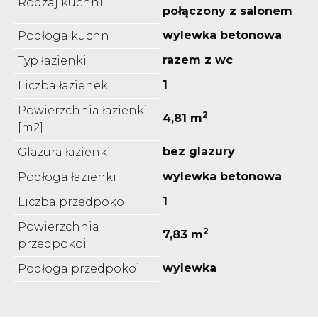
Rodzaj kuchni
połączony z salonem
wylewka betonowa
Podłoga kuchni
razem z wc
Typ łazienki
1
Liczba łazienek
Powierzchnia łazienki
2
4,81 m
[m2]
bez glazury
Glazura łazienki
wylewka betonowa
Podłoga łazienki
1
Liczba przedpokoi
Powierzchnia
2
7,83 m
przedpokoi
wylewka
Podłoga przedpokoi