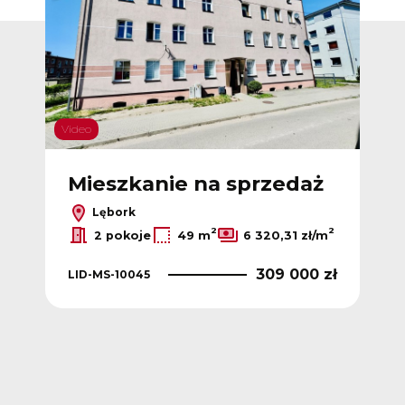
Video
ż
Mieszkanie na sprzedaż
P
w
Lębork
2
2
2 pokoje
49 m
6 320,31 zł/m
309 000 zł
LID-MS-10045
LID
 zł