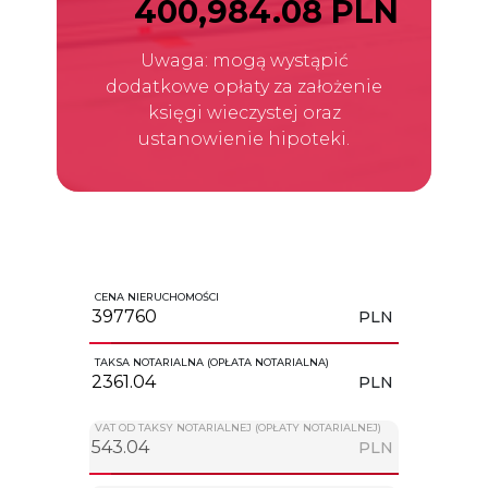
400,984.08 PLN
Uwaga: mogą wystąpić
dodatkowe opłaty za założenie
księgi wieczystej oraz
ustanowienie hipoteki.
CENA NIERUCHOMOŚCI
PLN
TAKSA NOTARIALNA (OPŁATA NOTARIALNA)
PLN
VAT OD TAKSY NOTARIALNEJ (OPŁATY NOTARIALNEJ)
PLN