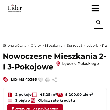
Strona główna
Oferty
Mieszkania
Sprzedaż
Lębork
Puł
Nowoczesne Mieszkania 2-
Lębork, Pułaskiego
i 3-Pokojowe
Dodaj do ulubionych
Drukuj
Udostępnij
LID-MS-10395
2
2 pokoje
43.25 m²
8 200,00 zł/m
3 piętro
Oblicz ratę kredytu
Powiadom o spadku ceny