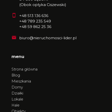
(Obok optyka Ciszewski)
+48 513 136 636
+48 789 235 549
+48 59 862 25 36
biuro@nieruchomosci-lider.pl
menu
Strona główna
Blog
Mieszkania
Domy
Działki
Lokale
Hale
Obiekty