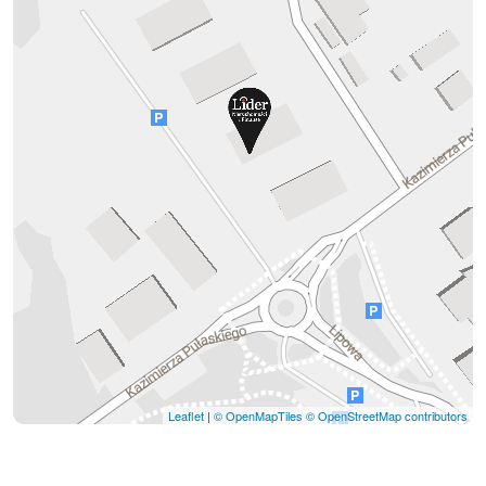
Leaflet
|
© OpenMapTiles
© OpenStreetMap contributors