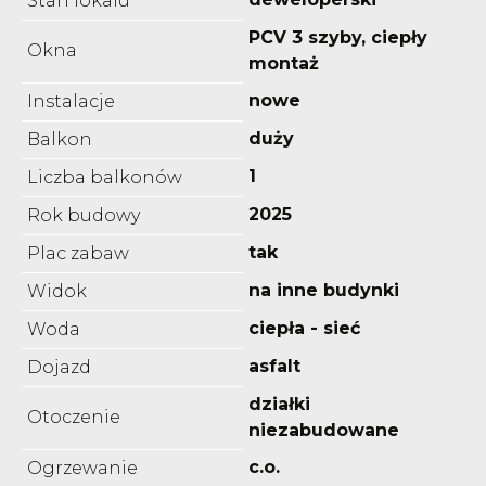
Stan lokalu
PCV 3 szyby, ciepły
Okna
montaż
nowe
Instalacje
duży
Balkon
1
Liczba balkonów
2025
Rok budowy
tak
Plac zabaw
na inne budynki
Widok
ciepła - sieć
Woda
asfalt
Dojazd
działki
Otoczenie
niezabudowane
c.o.
Ogrzewanie