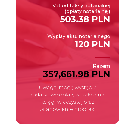
Vat od taksy notarialnej
(opłaty notarialnej)
503.38 PLN
Wypisy aktu notarialnego
120 PLN
Razem
357,661.98 PLN
Uwaga: mogą wystąpić
dodatkowe opłaty za założenie
księgi wieczystej oraz
ustanowienie hipoteki.