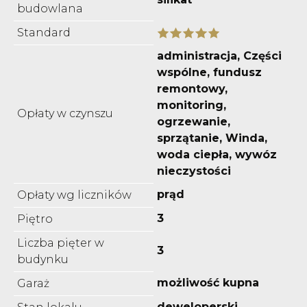
budowlana
Standard
administracja, Części
wspólne, fundusz
remontowy,
monitoring,
Opłaty w czynszu
ogrzewanie,
sprzątanie, Winda,
woda ciepła, wywóz
nieczystości
prąd
Opłaty wg liczników
3
Piętro
Liczba pięter w
3
budynku
możliwość kupna
Garaż
deweloperski