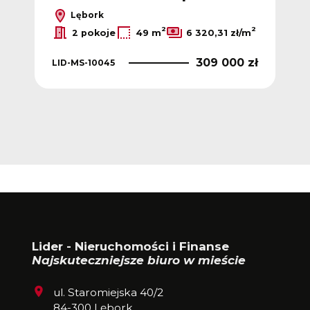
w
Lębork
2
2
2 pokoje
49 m
6 320,31 zł/m
309 000 zł
LID-MS-10045
LID
 zł
Lider - Nieruchomości i Finanse
Najskuteczniejsze biuro w mieście
ul. Staromiejska 40/2
84-300 Lębork