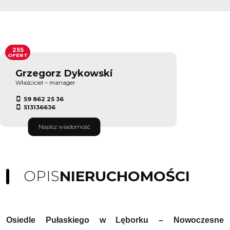
255
OFERT
Grzegorz Dykowski
Właściciel – manager
59 862 25 36
513136636
Napisz wiadomość
OPIS
NIERUCHOMOŚCI
Osiedle Pułaskiego w Lęborku – Nowoczesne