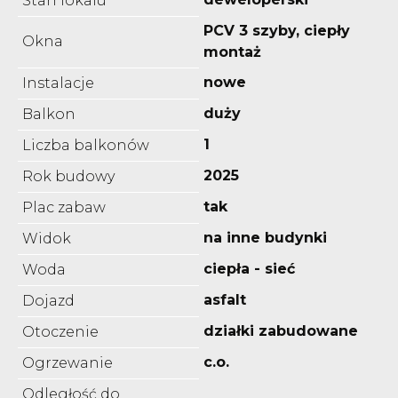
Stan lokalu
PCV 3 szyby, ciepły
Okna
montaż
nowe
Instalacje
duży
Balkon
1
Liczba balkonów
2025
Rok budowy
tak
Plac zabaw
na inne budynki
Widok
ciepła - sieć
Woda
asfalt
Dojazd
działki zabudowane
Otoczenie
c.o.
Ogrzewanie
Odległość do