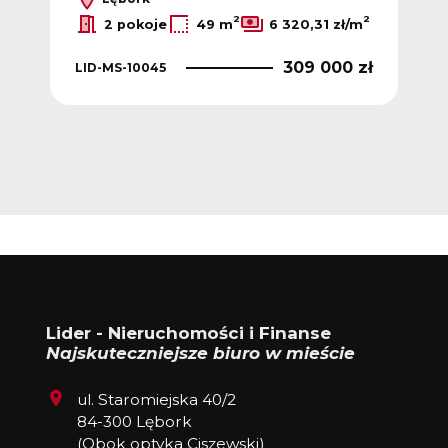
2
2
2 pokoje
49 m
6 320,31 zł/m
309 000 zł
LID-MS-10045
LID
 zł
Lider - Nieruchomości i Finanse
Najskuteczniejsze biuro w mieście
ul. Staromiejska 40/2
84-300 Lębork
(Obok optyka Ciszewski)