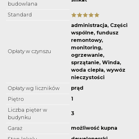
budowlana
Standard
administracja, Części
wspólne, fundusz
remontowy,
monitoring,
Opłaty w czynszu
ogrzewanie,
sprzątanie, Winda,
woda ciepła, wywóz
nieczystości
prąd
Opłaty wg liczników
1
Piętro
Liczba pięter w
3
budynku
możliwość kupna
Garaż
deweloperski