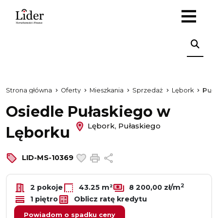
Strona główna
Oferty
Mieszkania
Sprzedaż
Lębork
Puł
Osiedle Pułaskiego w
Lębork, Pułaskiego
Lęborku
Dodaj do ulubionych
Drukuj
Udostępnij
LID-MS-10369
2
2 pokoje
43.25 m²
8 200,00 zł/m
1 piętro
Oblicz ratę kredytu
Powiadom o spadku ceny