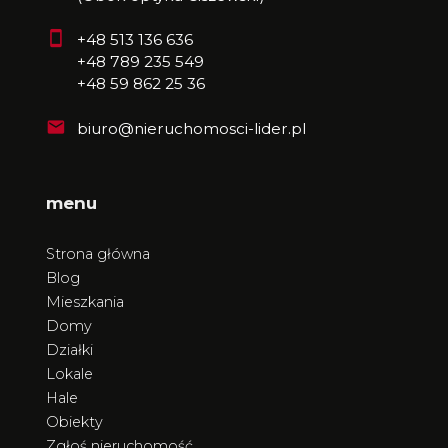
+48 513 136 636
+48 789 235 549
+48 59 862 25 36
biuro@nieruchomosci-lider.pl
menu
Strona główna
Blog
Mieszkania
Domy
Działki
Lokale
Hale
Obiekty
Zgłoś nieruchomość