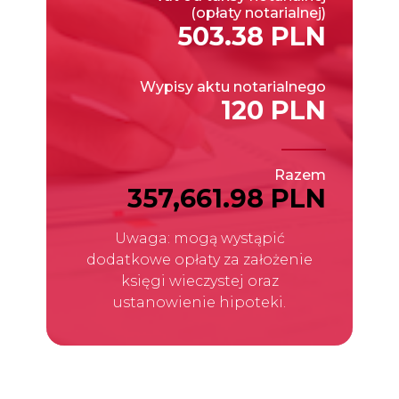
(opłaty notarialnej)
503.38 PLN
Wypisy aktu notarialnego
120 PLN
Razem
357,661.98 PLN
Uwaga: mogą wystąpić
dodatkowe opłaty za założenie
księgi wieczystej oraz
ustanowienie hipoteki.