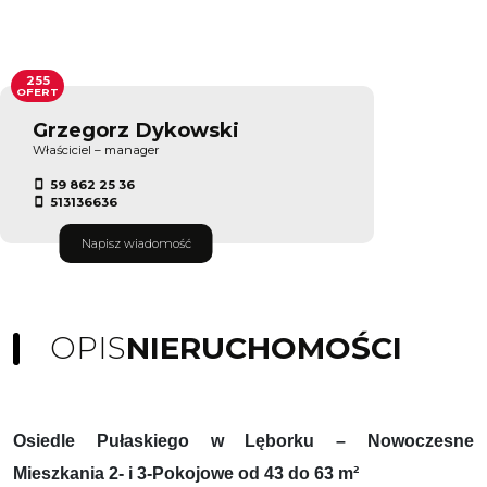
255
OFERT
Grzegorz Dykowski
Właściciel – manager
59 862 25 36
513136636
Napisz wiadomość
OPIS
NIERUCHOMOŚCI
Osiedle Pułaskiego w Lęborku – Nowoczesne
Mieszkania 2- i 3-Pokojowe od 43 do 63 m²