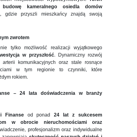
d budowę kameralnego osiedla domów
h
, gdzie przyszli mieszkańcy znajdą swoją
wnym zwrotem
nie tylko możliwość realizacji wyjątkowego
westycja w przyszłość
. Dynamiczny rozwój
 arterii komunikacyjnych oraz stale rosnące
ściami w tym regionie to czynniki, które
ażdym rokiem.
nanse – 24 lata doświadczenia w branży
i Finanse
od ponad
24 lat z sukcesem
om w obrocie nieruchomościami oraz
wiadczenie, profesjonalizm oraz indywidualne
re zapewniają
skuteczność naszych działań i