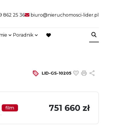
9 862 25 36
biuro@nieruchomosci-lider.pl
rmie
Poradnik
favorite
Dodaj do ulubiony
Drukuj
Udostępnij
LID-GS-10205
751 660 zł
film