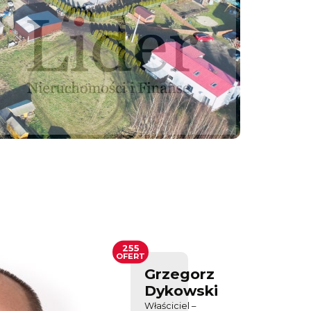
255
OFERT
Grzegorz
Dykowski
Właściciel –