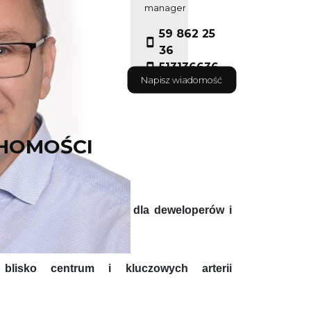
manager
59 862 25
36
513136636
Napisz wiadomość
HOMOŚCI
orku – wyjątkowa okazja dla deweloperów i
 blisko centrum i kluczowych arterii