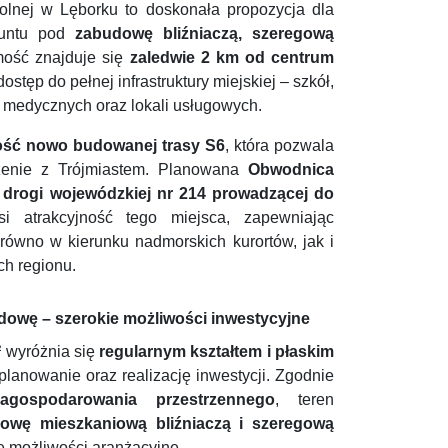
Polnej w Lęborku to doskonała propozycja dla
runtu pod
zabudowę bliźniaczą, szeregową
mość znajduje się
zaledwie 2 km od centrum
stęp do pełnej infrastruktury miejskiej – szkół,
k medycznych oraz lokali usługowych.
ość nowo budowanej trasy S6
, która pozwala
zenie z Trójmiastem. Planowana
Obwodnica
drogi wojewódzkiej nr 214 prowadzącej do
si atrakcyjność tego miejsca, zapewniając
ówno w kierunku nadmorskich kurortów, jak i
h regionu.
owę – szerokie możliwości inwestycyjne
²
wyróżnia się
regularnym kształtem i płaskim
planowanie oraz realizację inwestycji. Zgodnie
gospodarowania przestrzennego
, teren
owę mieszkaniową bliźniaczą i szeregową
ie możliwości aranżacyjne.