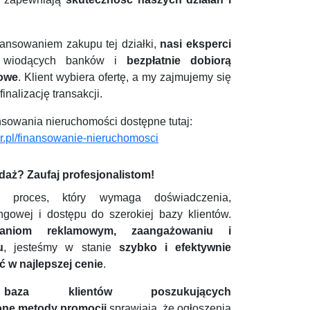
ansowaniem zakupu tej działki,
nasi eksperci
y wiodących banków i
bezpłatnie dobiorą
towe
. Klient wybiera ofertę, a my zajmujemy się
inalizację transakcji.
ansowania nieruchomości dostępne tutaj:
er.pl/finansowanie-nieruchomosci
aż? Zaufaj profesjonalistom!
o proces, który wymaga doświadczenia,
ingowej i dostępu do szerokiej bazy klientów.
aniom reklamowym, zaangażowaniu i
u
, jesteśmy w stanie
szybko i efektywnie
 w najlepszej cenie
.
baza klientów poszukujących
ne metody promocji
sprawiają, że ogłoszenia