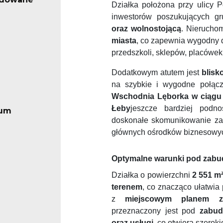
Działka położona przy ulicy 
inwestorów poszukujących g
oraz wolnostojącą
. Nierucho
miasta
, co zapewnia wygodny do
przedszkoli, sklepów, placówe
Dodatkowym atutem jest
blisk
na szybkie i wygodne połąc
Wschodnia Lęborka w ciągu 
Łeby
jeszcze bardziej podno
rum
doskonałe skomunikowanie zar
głównych ośrodków biznesowyc
Optymalne warunki pod zabud
Działka o powierzchni
2 551 m
terenem
, co znacząco ułatwia 
z
miejscowym planem za
przeznaczony jest pod
zabud
oraz usługi
, co otwiera szerok