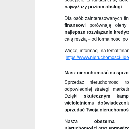
najwyższy poziom obsługi
.
Dla osób zainteresowanych fin
finansowi
porównają ofert
najlepsze rozwiązanie kredy
całą resztą – od formalności po f
Więcej informacji na temat fin
https://www.nieruchomosci-lid
Masz nieruchomość na sprzed
Sprzedaż nieruchomości t
odpowiedniej strategii market
Dzięki
skutecznym kamp
wieloletniemu doświadczeni
sprzedać Twoją nieruchomość
Nasza
obszerna 
nieruchomości
oraz
sprawdzo