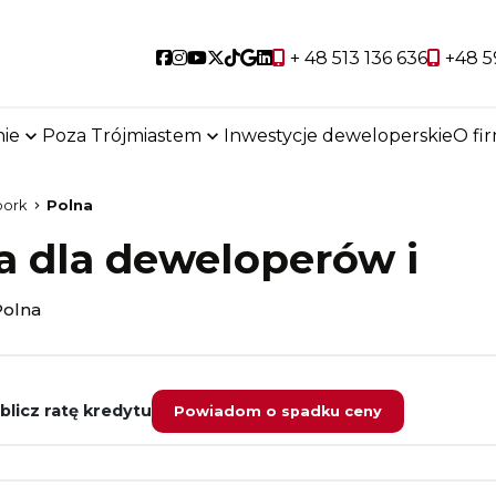
Social link
Social link
Social link
Social link
Social link
Social link
Social link
+ 48 513 136 636
+48 5
ie
Poza Trójmiastem
Inwestycje deweloperskie
O fi
bork
Polna
a dla deweloperów i
Polna
licz ratę kredytu
Powiadom o spadku ceny