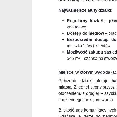
Najważniejsze atuty działki:
Regularny kształt i pła
zabudowę
Dostęp do mediów
– prąd
Bezpośredni dostęp do 
mieszkańców i klientów
Możliwość zakupu sąsied
545 m² – szansa na stworz
Miejsce, w którym wygoda łącz
Położenie działki oferuje
ha
miasta
. Z jednej strony przysz
otoczeniem, z drugiej – szybk
codziennego funkcjonowania.
Bliskość tras komunikacyjnych
Gdańska, a także do nadmor