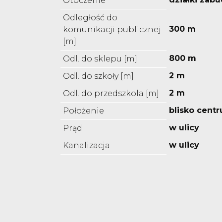
Otoczenie
Odległość do
300 m
komunikacji publicznej
[m]
800 m
Odl. do sklepu [m]
2 m
Odl. do szkoły [m]
2 m
Odl. do przedszkola [m]
blisko cent
Położenie
w ulicy
Prąd
w ulicy
Kanalizacja