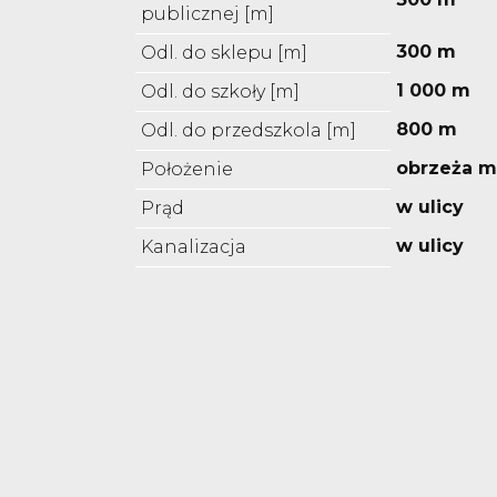
publicznej [m]
300 m
Odl. do sklepu [m]
1 000 m
Odl. do szkoły [m]
800 m
Odl. do przedszkola [m]
obrzeża m
Położenie
w ulicy
Prąd
w ulicy
Kanalizacja