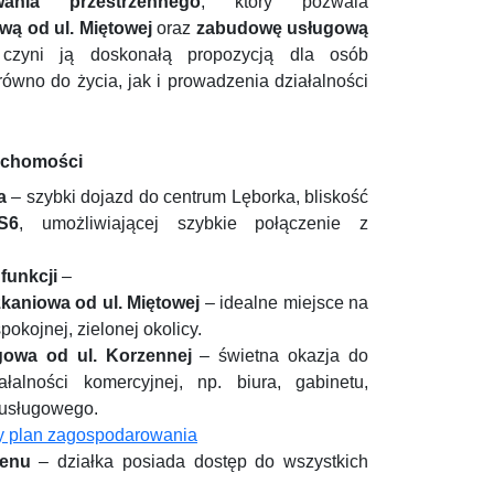
ania przestrzennego
, który pozwala
ą od ul. Miętowej
oraz
zabudowę usługową
czyni ją doskonałą propozycją dla osób
ówno do życia, jak i prowadzenia działalności
ruchomości
a
– szybki dojazd do centrum Lęborka, bliskość
S6
, umożliwiającej szybkie połączenie z
funkcji
–
aniowa od ul. Miętowej
– idealne miejsce na
kojnej, zielonej okolicy.
owa od ul. Korzennej
– świetna okazja do
łalności komercyjnej, np. biura, gabinetu,
 usługowego.
y plan zagospodarowania
renu
– działka posiada dostęp do wszystkich