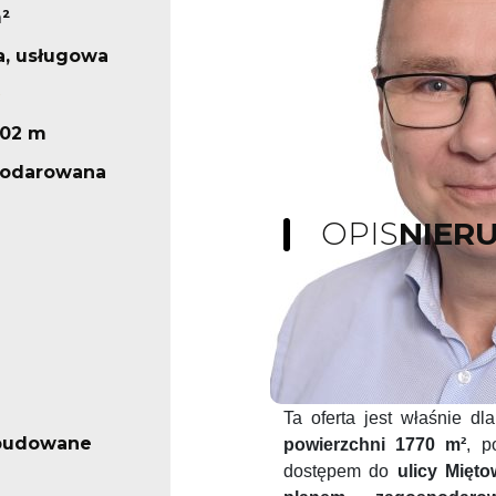
²
, usługowa
,02 m
podarowana
OPIS
NIER
Działka budowlana na 
mieszkaniowa i usługowa,
Szukasz idealnego miejs
Ta oferta jest właśnie dl
abudowane
powierzchni 1770 m²
, 
dostępem do
ulicy Mięto