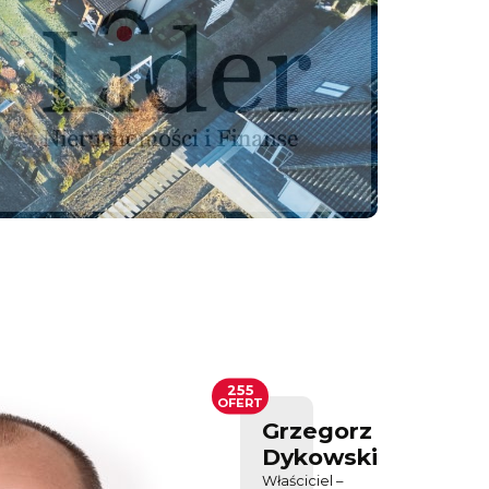
255
OFERT
Grzegorz
Dykowski
Właściciel –