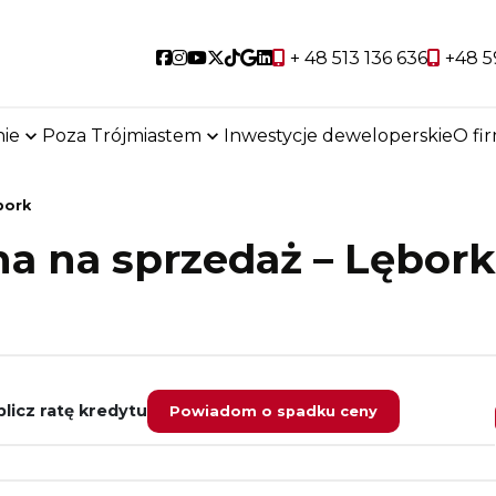
Social link
Social link
Social link
Social link
Social link
Social link
Social link
+ 48 513 136 636
+48 5
ie
Poza Trójmiastem
Inwestycje deweloperskie
O fi
bork
a na sprzedaż – Lębork
licz ratę kredytu
Powiadom o spadku ceny