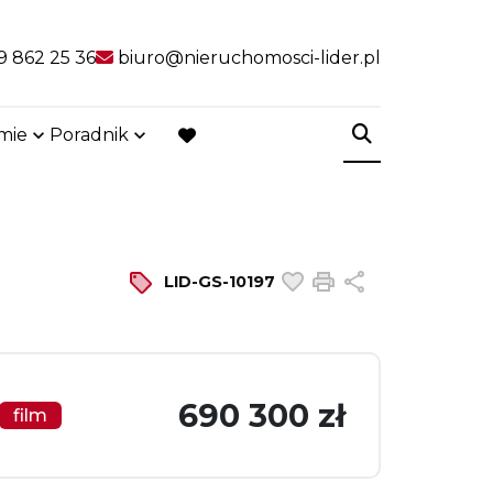
9 862 25 36
biuro@nieruchomosci-lider.pl
rmie
Poradnik
favorite
Dodaj do ulubiony
Drukuj
Udostępnij
LID-GS-10197
690 300 zł
film