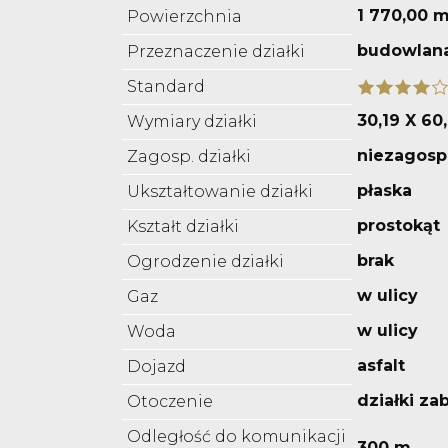
1 770,00 m
Powierzchnia
budowlana
Przeznaczenie działki
Standard
30,19 X 60
Wymiary działki
niezagos
Zagosp. działki
płaska
Ukształtowanie działki
prostokąt
Kształt działki
brak
Ogrodzenie działki
w ulicy
Gaz
w ulicy
Woda
asfalt
Dojazd
działki z
Otoczenie
Odległość do komunikacji
300 m