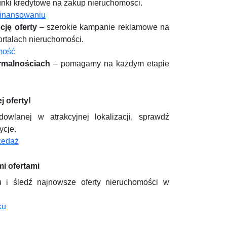
unki kredytowe na zakup nieruchomości.
finansowaniu
cję oferty
– szerokie kampanie reklamowe na
ortalach nieruchomości.
mość
rmalnościach
– pomagamy na każdym etapie
j oferty!
dowlanej w atrakcyjnej lokalizacji, sprawdź
ycje.
rzedaż
i ofertami
 i śledź najnowsze oferty nieruchomości w
ku