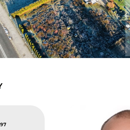
Y
197