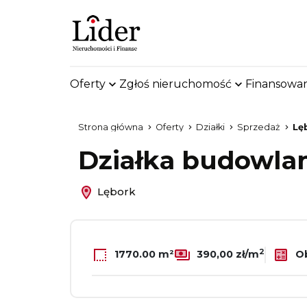
Oferty
Zgłoś nieruchomość
Finansowan
Strona główna
Oferty
Działki
Sprzedaż
Lę
Działka budowlan
Lębork
2
Ob
1770.00 m²
390,00 zł/m