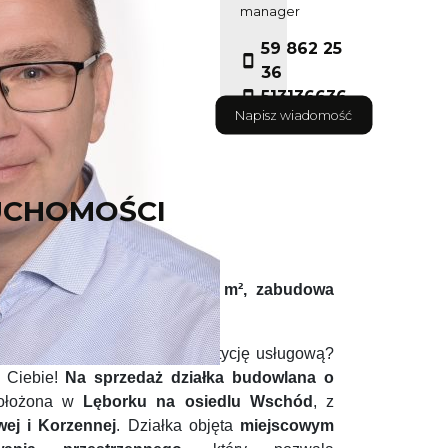
manager
59 862 25
36
513136636
Napisz wiadomość
UCHOMOŚCI
sprzedaż w Lęborku – 1770 m², zabudowa
 pełne uzbrojenie
ca na budowę domu lub inwestycję usługową?
a Ciebie!
Na sprzedaż działka budowlana o
położona w
Lęborku na osiedlu Wschód
, z
wej i Korzennej
. Działka objęta
miejscowym