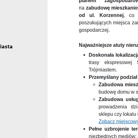
planem zagospodarow
na
zabudowę mieszkaniow
od ul. Korzennej
, co 
poszukujących miejsca zar
gospodarczej.
Najważniejsze atuty nie
iasta
Doskonała lokalizacj
trasy ekspresowej
Trójmiastem.
Przemyślany podział 
Zabudowa mieszk
budowę domu w spo
Zabudowa usług
prowadzenia dzia
sklepu czy lokalu
Zobacz miejscow
Pełne uzbrojenie te
niezbędnych mediów: