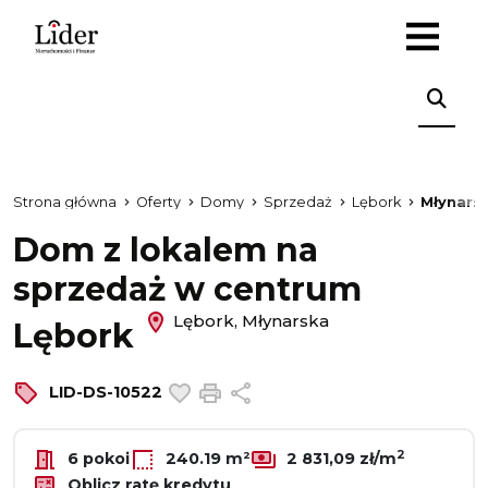
Strona główna
Oferty
Domy
Sprzedaż
Lębork
Młynars
Dom z lokalem na
sprzedaż w centrum
Lębork, Młynarska
Lębork
Dodaj do ulubionych
Drukuj
Udostępnij
LID-DS-10522
2
6 pokoi
240.19 m²
2 831,09 zł/m
Oblicz ratę kredytu