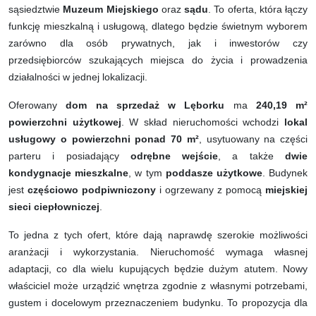
sąsiedztwie
Muzeum Miejskiego
oraz
sądu
. To oferta, która łączy
funkcję mieszkalną i usługową, dlatego będzie świetnym wyborem
zarówno dla osób prywatnych, jak i inwestorów czy
przedsiębiorców szukających miejsca do życia i prowadzenia
działalności w jednej lokalizacji.
Oferowany
dom na sprzedaż w Lęborku
ma
240,19 m²
powierzchni użytkowej
. W skład nieruchomości wchodzi
lokal
usługowy o powierzchni ponad 70 m²
, usytuowany na części
parteru i posiadający
odrębne wejście
, a także
dwie
kondygnacje mieszkalne
, w tym
poddasze użytkowe
. Budynek
jest
częściowo podpiwniczony
i ogrzewany z pomocą
miejskiej
sieci ciepłowniczej
.
To jedna z tych ofert, które dają naprawdę szerokie możliwości
aranżacji i wykorzystania. Nieruchomość wymaga własnej
adaptacji, co dla wielu kupujących będzie dużym atutem. Nowy
właściciel może urządzić wnętrza zgodnie z własnymi potrzebami,
gustem i docelowym przeznaczeniem budynku. To propozycja dla