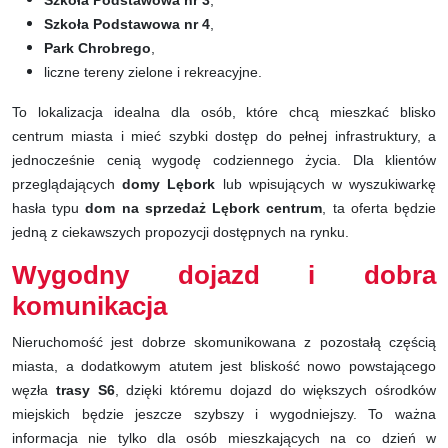
Szkoła Podstawowa nr 3
,
Szkoła Podstawowa nr 4
,
Park Chrobrego
,
liczne tereny zielone i rekreacyjne.
To lokalizacja idealna dla osób, które chcą mieszkać blisko
centrum miasta i mieć szybki dostęp do pełnej infrastruktury, a
jednocześnie cenią wygodę codziennego życia. Dla klientów
przeglądających
domy Lębork
lub wpisujących w wyszukiwarkę
hasła typu
dom na sprzedaż Lębork centrum
, ta oferta będzie
jedną z ciekawszych propozycji dostępnych na rynku.
Wygodny dojazd i dobra
komunikacja
Nieruchomość jest dobrze skomunikowana z pozostałą częścią
miasta, a dodatkowym atutem jest bliskość nowo powstającego
węzła
trasy S6
, dzięki któremu dojazd do większych ośrodków
miejskich będzie jeszcze szybszy i wygodniejszy. To ważna
informacja nie tylko dla osób mieszkających na co dzień w