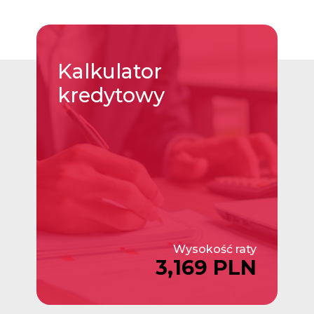
Kalkulator
kredytowy
Wysokość raty
3,169 PLN