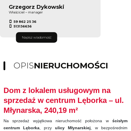
Grzegorz Dykowski
Właściciel – manager
59 862 25 36
513136636
Napisz wiadomość
OPIS
NIERUCHOMOŚCI
Dom z lokalem usługowym na
sprzedaż w centrum Lęborka – ul.
Młynarska, 240,19 m²
Na sprzedaż wyjątkowa nieruchomość położona w
ścisłym
centrum Lęborka
, przy
ulicy Młynarskiej
, w bezpośrednim