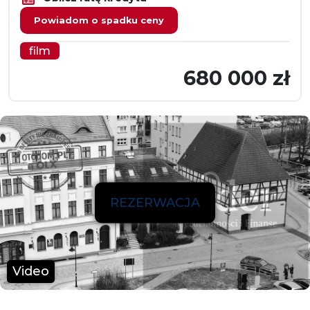
Powiadom o spadku ceny
film
680 000 zł
REZERWACJA
Video