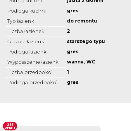
jasna z oknem
Rodzaj kuchni
gres
Podłoga kuchni
do remontu
Typ łazienki
2
Liczba łazienek
starszego typu
Glazura łazienki
gres
Podłoga łazienki
wanna, WC
Wyposażenie łazienki
1
Liczba przedpokoi
gres
Podłoga przedpokoi
255
OFERT