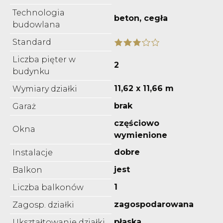
Technologia
beton, cegła
budowlana
Standard
Liczba pięter w
2
budynku
11,62 x 11,66 m
Wymiary działki
brak
Garaż
częściowo
Okna
wymienione
dobre
Instalacje
jest
Balkon
1
Liczba balkonów
zagospodarowana
Zagosp. działki
płaska
Ukształtowanie działki