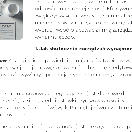
aspekt inwestowania w nieruchomości, k
odpowiednich umiejętności. Efektywn
zwiększyć zyski z inwestycji, zminimali
najemców. W tym artykule omówimy, ja
wybrać i współpracować z firmą zarządza
wynajmującego.
1. Jak skutecznie zarządzać wynajme
ców
Znalezienie odpowiednich najemców to pierwszy 
yfikacje najemców, sprawdzaj ich historię kredytową
wadzić wywiady z potencjalnymi najemcami, aby upew
Ustalanie odpowiedniego czynszu jest kluczowe dla
eć się, jakie są średnie stawki czynszów w okolicy. Upe
wnia pokrycie kosztów i zysk. Pamiętaj również o te
atnościach.
ne utrzymanie nieruchomości jest niezbędne do za