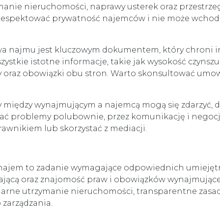
manie nieruchomości, naprawy usterek oraz przestrz
respektować prywatność najemców i nie może wchod
najmu jest kluczowym dokumentem, który chroni in
tkie istotne informacje, takie jak wysokość czynszu,
oraz obowiązki obu stron. Warto skonsultować umowę
y między wynajmującym a najemcą mogą się zdarzyć, d
zywać problemy polubownie, przez komunikację i nego
rawnikiem lub skorzystać z mediacji.
ajem to zadanie wymagające odpowiednich umiejętnoś
ającą oraz znajomość praw i obowiązków wynajmująceg
larne utrzymanie nieruchomości, transparentne zasa
zarządzania.