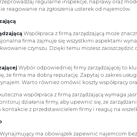
rzeprowadzaj regularne inspekcje, naprawy oraz mode
kie reagowanie na zgłoszenia usterek od najemców.
zającą
ządzającą
Współpraca z firmą zarządzającą może znaczn
onalna firma zajmuje się wszystkimi aspektami wynaj
kwowanie czynszu. Dzięki temu możesz zaoszczędzić cz
zającej
Wybór odpowiedniej firmy zarządzającej to klu
ę, że firma ma dobrą reputację. Zapytaj o zakres usług,
ynajem. Warto również omówić koszty współpracy or
uteczna współpraca z firmą zarządzającą wymaga jasn
itoruj działania firmy, aby upewnić się, że zarządza
 kontakcie z przedstawicielem firmy i reaguj na wszel
o
Wynajmujący ma obowiązek zapewnić najemcom bezpi