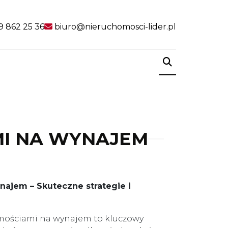
9 862 25 36
biuro@nieruchomosci-lider.pl
rmie
Poradnik
favorite
MI NA WYNAJEM
ajem – Skuteczne strategie i
mościami na wynajem to kluczowy