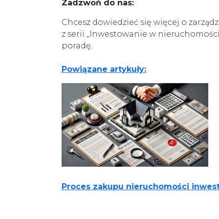
Zadzwoń do nas:
Chcesz dowiedzieć się więcej o zarzą
z serii „Inwestowanie w nieruchomośc
poradę.
Powiązane artykuły:
Proces zakupu nieruchomości inwest