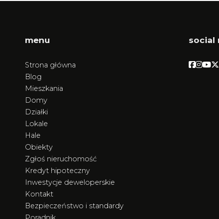
menu
social
Facebo
Face
Fac
F
Strona główna
Blog
Mieszkania
Domy
Działki
Lokale
Hale
Obiekty
Zgłoś nieruchomość
Kredyt hipoteczny
Inwestycje deweloperskie
Kontakt
Bezpieczeństwo i standardy
Poradnik