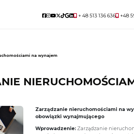
Social link
Social link
Social link
Social link
Social link
Social link
Social link
+ 48 513 136 636
+48 5
ie
Poza Trójmiastem
Inwestycje deweloperskie
O fi
ruchomościami na wynajem
ANIE NIERUCHOMOŚCIA
Zarządzanie nieruchomościami na wyn
obowiązki wynajmującego
Wprowadzenie:
Zarządzanie nierucho