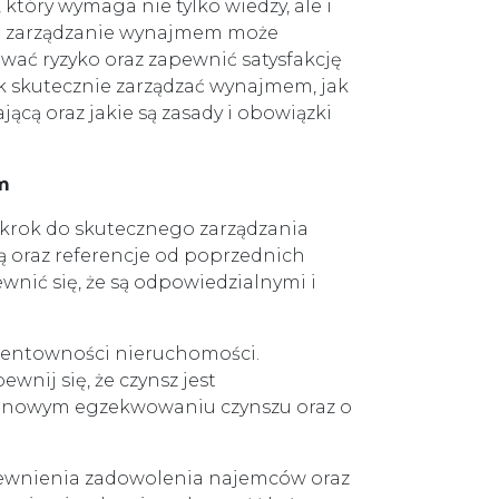
tóry wymaga nie tylko wiedzy, ale i
e zarządzanie wynajmem może
zować ryzyko oraz zapewnić satysfakcję
k skutecznie zarządzać wynajmem, jak
jącą oraz jakie są zasady i obowiązki
m
krok do skutecznego zarządzania
 oraz referencje od poprzednich
nić się, że są odpowiedzialnymi i
 rentowności nieruchomości.
wnij się, że czynsz jest
rminowym egzekwowaniu czynszu oraz o
pewnienia zadowolenia najemców oraz