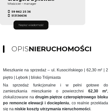
Właściciel – manager
59 862 25 36
513136636
Napisz wiadomość
OPIS
NIERUCHOMOŚCI
Mieszkanie na sprzedaż – ul. Kusocińskiego | 62,30 m² | 2
piętro | Lębork | blisko Trójmiasta
Na sprzedaż funkcjonalne i w pełni gotowe do
zamieszkania mieszkanie o powierzchni
62,30 m²
,
zlokalizowane na
drugim piętrze czteropiętrowego bloku
po remoncie elewacji i dociepleniu
, co realnie przekłada
się na
niskie koszty utrzymania nieruchomości
.