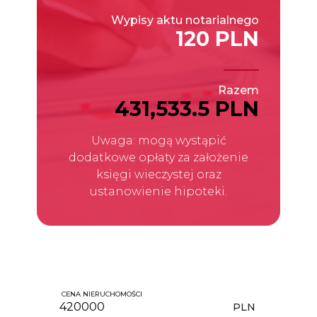
Wypisy aktu notarialnego
120 PLN
Razem
431,533.5 PLN
Uwaga: mogą wystąpić
dodatkowe opłaty za założenie
księgi wieczystej oraz
ustanowienie hipoteki.
CENA NIERUCHOMOŚCI
PLN