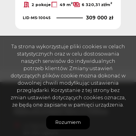
z
2
2
2 pokoje
49 m
6 320,31 zł/m
309 000 zł
LID-MS-10045
LID
 zł
Ta strona wykorzystuje pliki cookies w celach
statystycznych oraz w celu dostosowania
naszych serwisów do indywidualnych
potrzeb klientów. Zmiany ustawień
dotyczących plików cookie można dokonać w
dowolnej chwili modyfikując ustawienia
przeglądarki. Korzystanie z tej strony bez
zmian ustawień dotyczących cookies oznacza,
że będą one zapisane w pamięci urządzenia.
Lider - Nieruchomości i Finanse
Najskuteczniejsze biuro w mieście
Rozumiem
ul. Staromiejska 40/2
84-300 Lębork