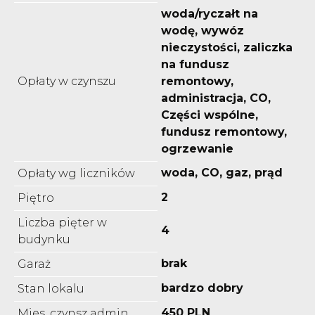
woda/ryczałt na
wodę, wywóz
nieczystości, zaliczka
na fundusz
Opłaty w czynszu
remontowy,
administracja, CO,
Części wspólne,
fundusz remontowy,
ogrzewanie
woda, CO, gaz, prąd
Opłaty wg liczników
2
Piętro
Liczba pięter w
4
budynku
brak
Garaż
bardzo dobry
Stan lokalu
450 PLN
Mies. czynsz admin.