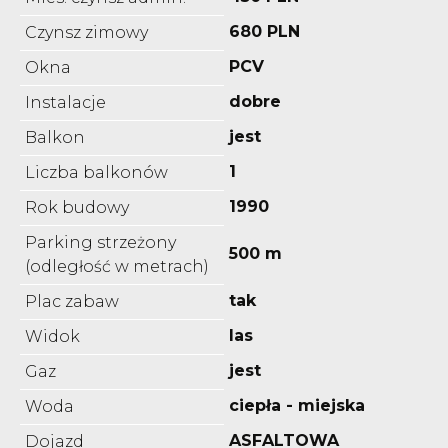
680 PLN
Czynsz zimowy
PCV
Okna
dobre
Instalacje
jest
Balkon
1
Liczba balkonów
1990
Rok budowy
Parking strzeżony
500 m
(odległość w metrach)
tak
Plac zabaw
las
Widok
jest
Gaz
ciepła - miejska
Woda
ASFALTOWA
Dojazd