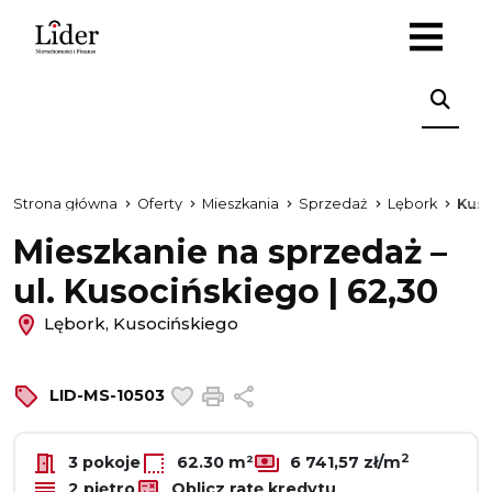
Strona główna
Oferty
Mieszkania
Sprzedaż
Lębork
Kus
Mieszkanie na sprzedaż –
ul. Kusocińskiego | 62,30
Lębork, Kusocińskiego
Dodaj do ulubionych
Drukuj
Udostępnij
LID-MS-10503
2
3 pokoje
62.30 m²
6 741,57 zł/m
2 piętro
Oblicz ratę kredytu