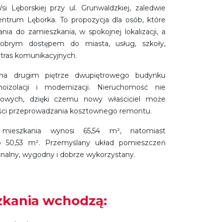
 Lęborskiej przy ul. Grunwaldzkiej, zaledwie
ntrum Lęborka. To propozycja dla osób, które
ia do zamieszkania, w spokojnej lokalizacji, a
dobrym dostępem do miasta, usług, szkoły,
tras komunikacyjnych.
ę na drugim piętrze dwupiętrowego budynku
oizolacji i modernizacji. Nieruchomość nie
owych, dzięki czemu nowy właściciel może
ści przeprowadzania kosztownego remontu.
a mieszkania wynosi 65,54 m², natomiast
o 50,53 m². Przemyślany układ pomieszczeń
cjonalny, wygodny i dobrze wykorzystany.
zkania wchodzą: