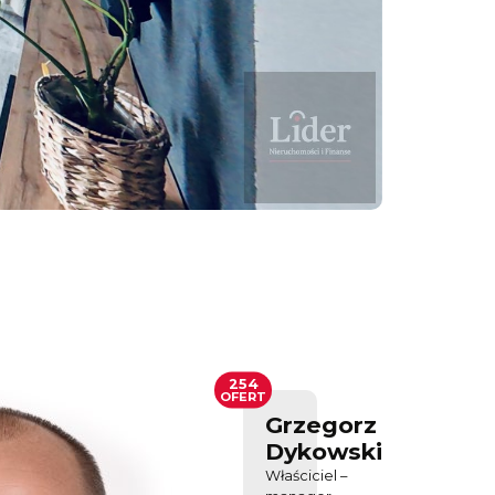
254
OFERT
Grzegorz
Dykowski
Właściciel –