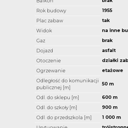
brak
Balkon
1955
Rok budowy
tak
Plac zabaw
na inne b
Widok
brak
Gaz
asfalt
Dojazd
działki z
Otoczenie
etażowe
Ogrzewanie
Odległość do komunikacji
50 m
publicznej [m]
600 m
Odl. do sklepu [m]
900 m
Odl. do szkoły [m]
1 000 m
Odl. do przedszkola [m]
trójstronn
Usytuowanie