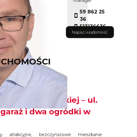
manager
59 862 25
36
513136636
Napisz wiadomość
UCHOMOŚCI
 mieszkanie na
wej Wsi Lęborskiej – ul.
garaż i dwa ogródki w
y atrakcyjne, bezczynszowe mieszkanie