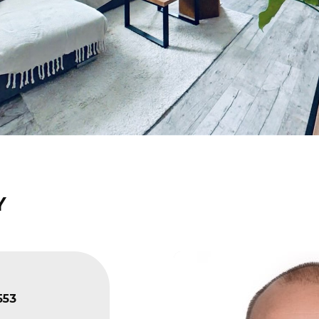
Y
553