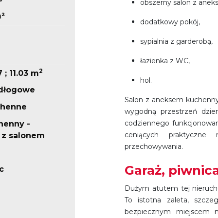
obszerny salon z ane
m²
dodatkowy pokój,
sypialnia z garderobą,
łazienka z WC,
2
7 ; 11.03 m
hol.
odłogowe
Salon z aneksem kuchennym
chenne
wygodną przestrzeń dzie
codziennego funkcjonowani
henny -
ceniących praktyczne 
 z salonem
przechowywania.
Garaż, piwnic
c
Dużym atutem tej nierucho
To istotna zaleta, szcze
bezpiecznym miejscem n