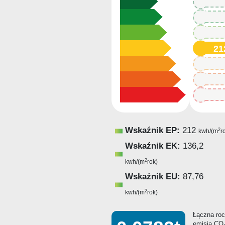
212
212
212
21
212
212
212
Wskaźnik EP:
212
2
kwh/(m
r
Wskaźnik EK:
136,2
2
kwh/(m
rok)
Wskaźnik EU:
87,76
2
kwh/(m
rok)
Łączna ro
emisja CO