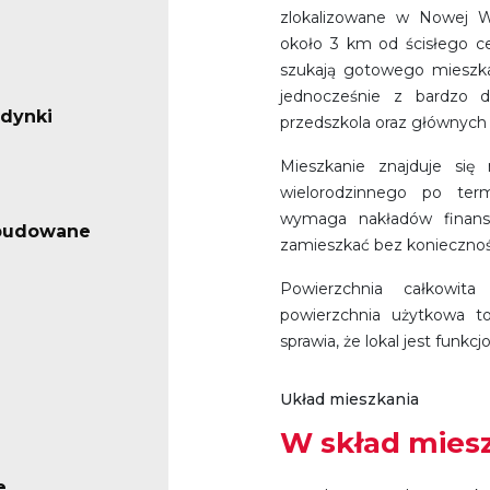
zlokalizowane w Nowej Wsi
około 3 km od ścisłego ce
szukają gotowego mieszkan
jednocześnie z bardzo 
udynki
przedszkola oraz głównych 
Mieszkanie znajduje si
wielorodzinnego po term
wymaga nakładów finans
abudowane
zamieszkać bez konieczno
Powierzchnia całkowit
powierzchnia użytkowa t
sprawia, że lokal jest funk
Układ mieszkania
W skład mies
e