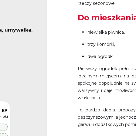
rzeczy sezonowe.
Do mieszkania
, umywalka,
niewielka piwnica,
trzy komórki,
dwa ogródki.
Pierwszy ogródek pełni f
idealnym miejscem na por
spokojne popołudnie na ś
warzywny i daje możliwość
właściciela.
To bardzo dobra propozy
k EP
2
rok)
bezczynszowym, a jednocześ
garażu i dodatkowych pom