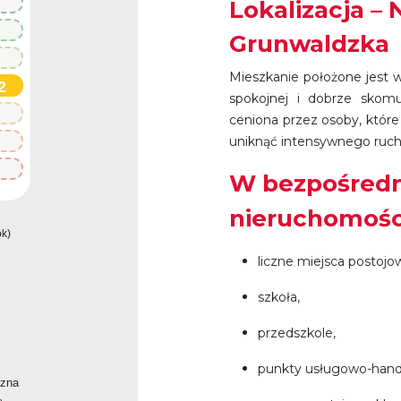
Lokalizacja –
Grunwaldzka
Mieszkanie położone jest w
2
spokojnej i dobrze skomun
ceniona przez osoby, które
uniknąć intensywnego ruchu
W bezpośredn
nieruchomości
ok)
liczne miejsca postojo
szkoła,
przedszkole,
punkty usługowo-hand
czna