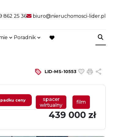
9 862 25 36
biuro@nieruchomosci-lider.pl
rmie
Poradnik
favorite
Dodaj do ulubiony
Drukuj
Udostępnij
LID-MS-10553
spacer
padku ceny
film
wirtualny
439 000 zł