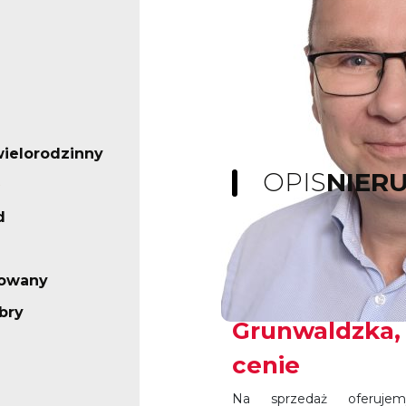
ielorodzinny
OPIS
NIER
d
Bezczynszowe
rowany
sprzedaż w No
bry
Grunwaldzka, 
cenie
Na sprzedaż oferujem