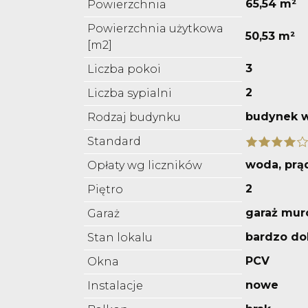
65,54 m²
Powierzchnia
Powierzchnia użytkowa
50,53 m²
[m2]
3
Liczba pokoi
2
Liczba sypialni
budynek w
Rodzaj budynku
Standard
woda, prą
Opłaty wg liczników
2
Piętro
garaż mu
Garaż
bardzo do
Stan lokalu
PCV
Okna
nowe
Instalacje