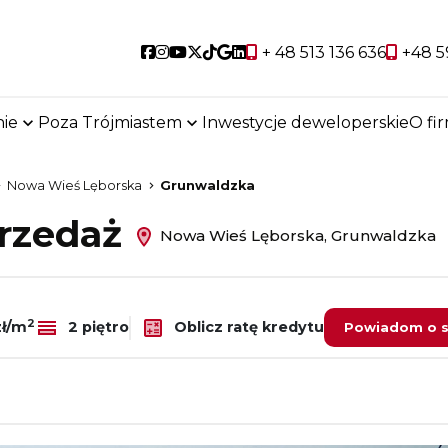
Social link
Social link
Social link
Social link
Social link
Social link
Social link
+ 48 513 136 636
+48 5
ie
Poza Trójmiastem
Inwestycje deweloperskie
O fi
Nowa Wieś Lęborska
Grunwaldzka
przedaż
Nowa Wieś Lęborska, Grunwaldzka
2
Oblicz ratę kredytu
zł/m
2 piętro
Powiadom o s