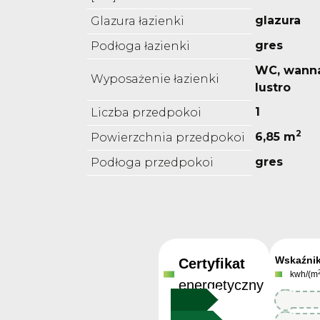
glazura
Glazura łazienki
gres
Podłoga łazienki
WC, wanna
Wyposażenie łazienki
lustro
1
Liczba przedpokoi
2
6,85 m
Powierzchnia przedpokoi
gres
Podłoga przedpokoi
Wskaźni
Certyfikat
kwh/(m
energetyczny
212