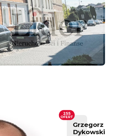
255
OFERT
Grzegorz
Dykowski