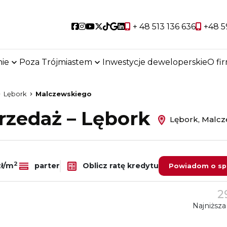
Social link
Social link
Social link
Social link
Social link
Social link
Social link
+ 48 513 136 636
+48 5
ie
Poza Trójmiastem
Inwestycje deweloperskie
O fi
Lębork
Malczewskiego
rzedaż – Lębork
Lębork, Malcz
2
Oblicz ratę kredytu
zł/m
parter
Powiadom o sp
2
Najniższa