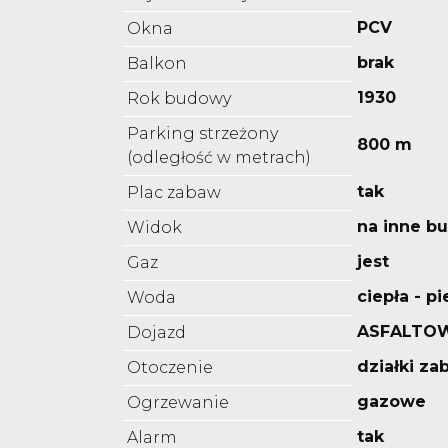
PCV
Okna
brak
Balkon
1930
Rok budowy
Parking strzeżony
800 m
(odległość w metrach)
tak
Plac zabaw
na inne b
Widok
jest
Gaz
ciepła - p
Woda
ASFALTO
Dojazd
działki z
Otoczenie
gazowe
Ogrzewanie
tak
Alarm