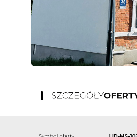
SZCZEGÓŁY
OFERT
Symbol oferty
LID-MS-10