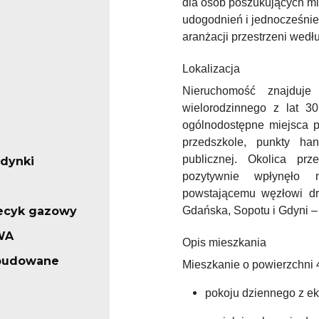
dla osób poszukujących m
udogodnień i jednocześni
aranżacji przestrzeni wed
Lokalizacja
Nieruchomość znajduje
wielorodzinnego z lat 3
ogólnodostępne miejsca po
przedszkole, punkty ha
publicznej. Okolica prz
udynki
pozytywnie wpłynęło
powstającemu węzłowi dr
iecyk gazowy
Gdańska, Sopotu i Gdyni
–
WA
Opis mieszkania
abudowane
Mieszkanie o powierzchni 4
pokoju dziennego z e