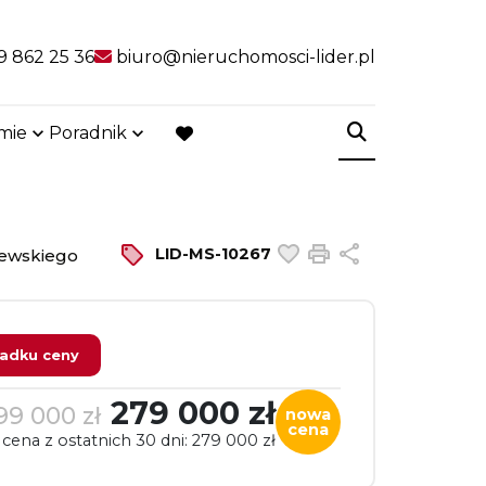
9 862 25 36
biuro@nieruchomosci-lider.pl
rmie
Poradnik
favorite
Dodaj do ulubiony
Drukuj
Udostępnij
LID-MS-10267
ewskiego
adku ceny
279 000 zł
99 000 zł
nowa
cena
 cena z ostatnich 30 dni: 279 000 zł