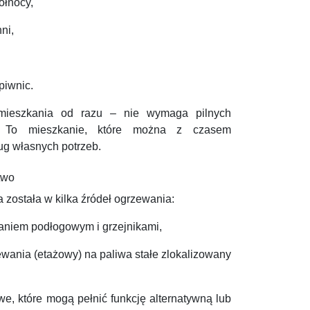
ółnocy,
ni,
piwnic.
mieszkania od razu – nie wymaga pilnych
h. To mieszkanie, które można z czasem
ug własnych potrzeb.
two
ostała w kilka źródeł ogrzewania:
aniem podłogowym i grzejnikami,
ewania (etażowy) na paliwa stałe zlokalizowany
we, które mogą pełnić funkcję alternatywną lub