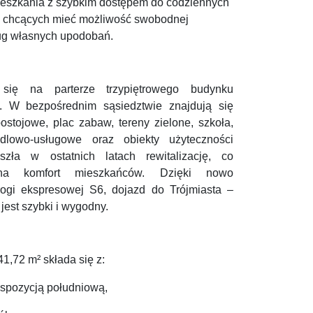
ieszkania z szybkim dostępem do codziennych
e chcących mieć możliwość swobodnej
ług własnych upodobań.
 się na parterze trzypiętrowego budynku
0. W bezpośrednim sąsiedztwie znajdują się
stojowe, plac zabaw, tereny zielone, szkoła,
ndlowo-usługowe oraz obiekty użyteczności
eszła w ostatnich latach rewitalizację, co
 na kom
fort mieszkańców. Dzięki nowo
ogi ekspresowej S6, dojazd do Trójmiasta –
 jest szybki i wygodny.
1,72 m² składa się z:
kspozycją południową,