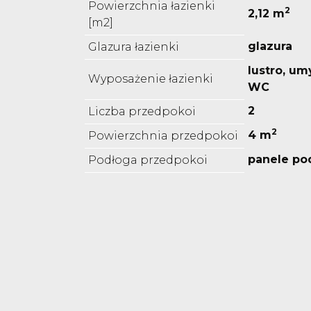
Powierzchnia łazienki
2
2,12 m
[m2]
glazura
Glazura łazienki
lustro, um
Wyposażenie łazienki
WC
2
Liczba przedpokoi
2
4 m
Powierzchnia przedpokoi
panele p
Podłoga przedpokoi