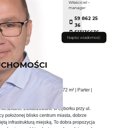
Właściciel –
manager
59 862 25
36
513136636
Napisz wiadomość
UCHOMOŚCI
ębork, ul. Malczewskiego | 41,72 m² | Parter |
mieszkanie zlokalizowane w Lęborku przy ul.
cy położonej blisko centrum miasta, dobrze
ętą infrastrukturą miejską. To dobra propozycja