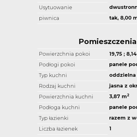
dwustron
Usytuowanie
tak, 8,00 
piwnica
Pomieszczenia
Powierzchnia pokoi
19,75 ; 8,1
panele po
Podłogi pokoi
oddzielna
Typ kuchni
jasna z o
Rodzaj kuchni
2
3,87 m
Powierzchnia kuchni
panele p
Podłoga kuchni
razem z w
Typ łazienki
1
Liczba łazienek