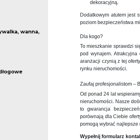
dekoracyjną.
Dodatkowym atutem jest sy
poziom bezpieczeństwa m
ywalka, wanna,
Dla kogo?
To mieszkanie sprawdzi się 
pod wynajem. Atrakcyjna 
aranżacji czynią z tej ofer
rynku nieruchomości.
odłogowe
Zaufaj profesjonalistom –
Od ponad 24 lat wspieramy
nieruchomości. Nasze dośw
to gwarancja bezpieczeńs
porównają dla Ciebie ofer
pomogą wybrać najlepsze 
Wypełnij formularz konta