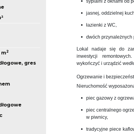
sypialni z oknami od p
ne
jasnej, oddzielnej kuch
m²
łazienki z WC,
dwóch przynależnych 
Lokal nadaje się do za
2
4 m
inwestycji remontowyc
dłogowe, gres
wykończyć i urządzić wedł
Ogrzewanie i bezpieczeńs
knem
Nieruchomość wyposażona z
piec gazowy z ogrzew
odłogowe
piec centralnego ogrz
c
w piwnicy,
tradycyjne piece kaflo