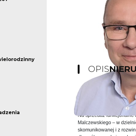
ielorodzinny
OPIS
NIER
Mieszkanie na sprzedaż – L
Blisko centrum
adzenia
Na sprzedaż funkcjonalne 
Malczewskiego – w dzielni
skomunikowanej i z rozwini