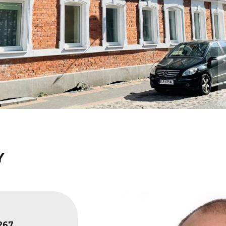
Y
267