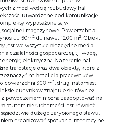
je możliwość dzierżawienia placów
ych z możliwością rozbudowy hal.
iększości utwardzone pod komunikację
 Kompleksy wyposażone są w
, socjalne i magazynowe. Powierzchnia
2
2
ynosi od 60m
do nawet 1200 m
. Obiekt
y jest we wszystkie niezbędne media
a działalności gospodarczej, tj.: wodę,
az energię elektryczną. Na terenie hal
eżne trafostacje oraz dwa obiekty, które z
eznaczyć na hotel dla pracowników.
2
 o powierzchni 300 m
, drugi natomiast
leksie budynków znajduje się również
rą z powodzeniem można zaadoptować na
m atutem nieruchomości jest również
sąsiedztwie dużego zarybionego stawu,
niem organizować spotkania integracyjne