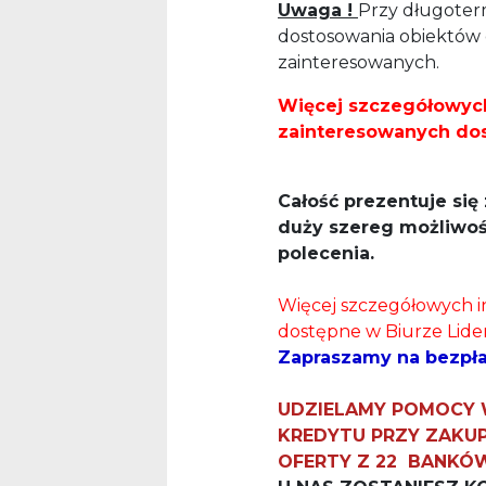
Uwaga !
Przy długoter
dostosowania obiektów
zainteresowanych.
Więcej szczegółowych
zainteresowanych dos
Całość prezentuje si
duży szereg możliwo
polecenia.
Więcej szczegółowych i
dostępne w Biurze Lider
Zapraszamy na bezpła
UDZIELAMY POMOCY 
KREDYTU PRZY ZAKU
OFERTY Z 22 BANKÓ