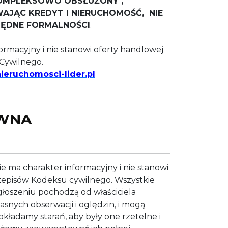
KOMPLEKSOWO OBSŁUŻONY ,
AJĄC KREDYT I NIERUCHOMOŚĆ, NIE
BĘDNE FORMALNOŚCI
.
ormacyjny i nie stanowi oferty handlowej
Cywilnego.
eruchomosci-lider.pl
WNA
ie ma charakter informacyjny i nie stanowi
zepisów Kodeksu cywilnego. Wszystkie
łoszeniu pochodzą od właściciela
asnych obserwacji i oględzin, i mogą
okładamy starań, aby były one rzetelne i