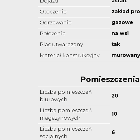
asfalt
Dojazd
zakład pr
Otoczenie
gazowe
Ogrzewanie
na wsi
Położenie
tak
Plac utwardzany
murowan
Materiał konstrukcyjny
Pomieszczenia
Liczba pomieszczeń
20
biurowych
Liczba pomieszczeń
10
magazynowych
Liczba pomieszczeń
6
socjalnych