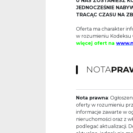
U NAS ZOSTANIESZ 
JEDNOCZEŚNIE NABYW
TRACĄC CZASU NA Z
Oferta ma charakter inf
w rozumieniu Kodeksu 
więcej ofert na
www.ni
NOTA
PRA
Nota prawna
: Ogłoszen
oferty w rozumieniu pr
informacje zawarte w og
nieruchomości oraz z wł
podlegać aktualizacji. D