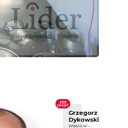
255
OFERT
Grzegorz
Dykowski
Właściciel –