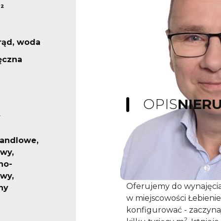
²
prąd, woda
ęczna
OPIS
NIER
y
andlowe,
O% - NAJEMCA NIE PŁ
wy,
WYNAJMUJĄCY!
no-
wy,
Oferujemy do wynajęcia
ny
w miejscowości Łebieni
konfigurować - zaczyna
2