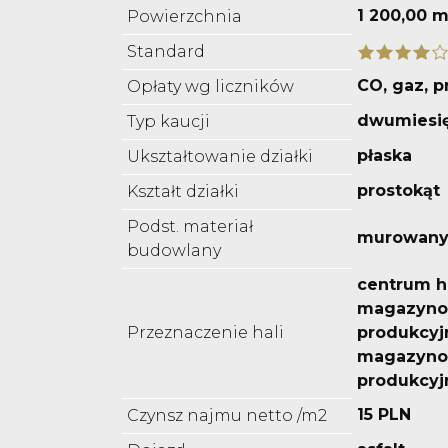
1 200,00 m
Powierzchnia
Standard
CO, gaz, 
Opłaty wg liczników
dwumiesi
Typ kaucji
płaska
Ukształtowanie działki
prostokąt
Kształt działki
Podst. materiał
murowan
budowlany
centrum h
magazyno
Przeznaczenie hali
produkcyj
magazyno
produkcyj
15 PLN
Czynsz najmu netto /m2