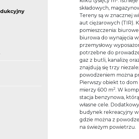
kilku tysięcy m
. Istnie
składowych, magazynow
odukcyjny
Tereny są w znacznej w
aut ciężarowych (TIR).
pomieszczenia: biurowe
biurowa do wynajęcia w
przemysłowy wyposażon
potrzebne do prowadzeni
y
gaz z butli, kanalizę or
znajdują się trzy niezal
powodzeniem można prz
Pierwszy obiekt to dom
2
mierzy 600 m
. W komp
stacja benzynowa, któ
własne cele. Dodatkowy
budynek rekreacyjny w 
gdzie można z powodze
na świeżym powietrzu.