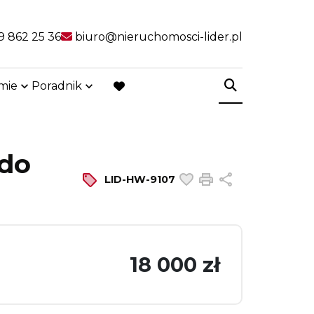
9 862 25 36
biuro@nieruchomosci-lider.pl
rmie
Poradnik
favorite
 do
Dodaj do ulubiony
Drukuj
Udostępnij
LID-HW-9107
18 000 zł