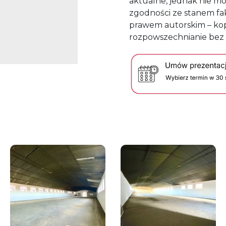
aktualne, jednak nie m
zgodności ze stanem fak
prawem autorskim – kop
rozpowszechnianie bez 