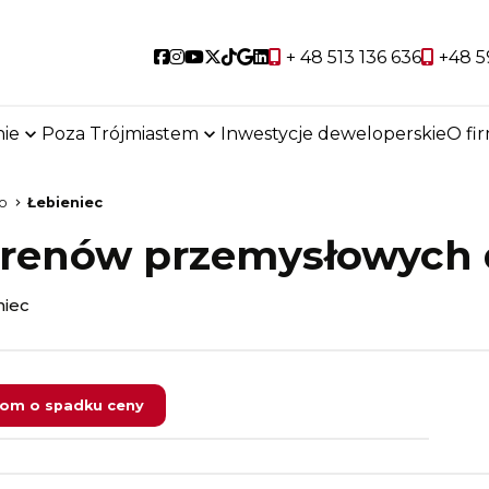
Social link
Social link
Social link
Social link
Social link
Social link
Social link
+ 48 513 136 636
+48 5
ie
Poza Trójmiastem
Inwestycje deweloperskie
O fi
o
Łebieniec
terenów przemysłowych
niec
om o spadku ceny