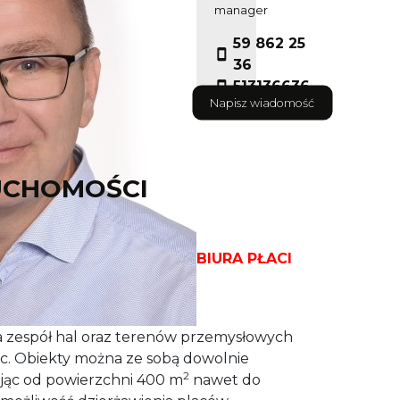
manager
59 862 25
36
513136636
Napisz wiadomość
UCHOMOŚCI
ACI PROWIZJI, PROWIZJĘ BIURA PŁACI
 zespół hal oraz terenów przemysłowych
ec. Obiekty można ze sobą dowolnie
2
jąc od powierzchni 400 m
nawet do