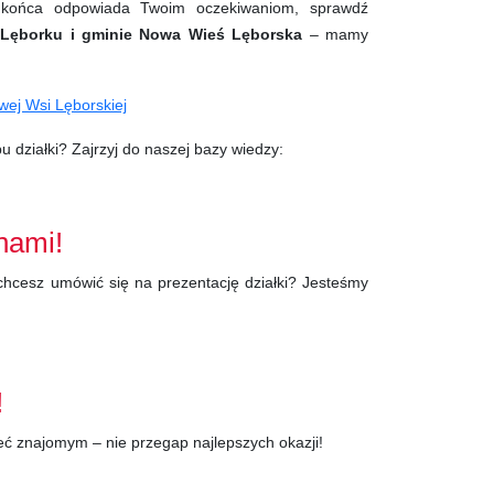
o końca odpowiada Twoim oczekiwaniom, sprawdź
w Lęborku i gminie Nowa Wieś Lęborska
– mamy
wej Wsi Lęborskiej
 działki? Zajrzyj do naszej bazy wiedzy:
 nami!
hcesz umówić się na prezentację działki? Jesteśmy
!
eć znajomym – nie przegap najlepszych okazji!