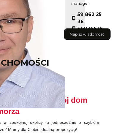
manager
59 862 25
36
513136636
Napisz wiadomość
UCHOMOŚCI
zedaż – Nowa Wieś
lne miejsce na Twój dom
 morza
ż w spokojnej okolicy, a jednocześnie z szybkim
ze? Mamy dla Ciebie idealną propozycję!