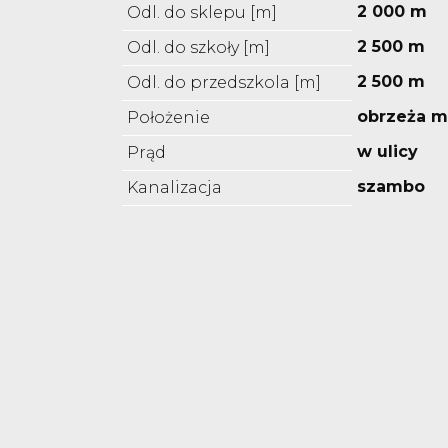
2 000 m
Odl. do sklepu [m]
2 500 m
Odl. do szkoły [m]
2 500 m
Odl. do przedszkola [m]
obrzeża m
Położenie
w ulicy
Prąd
szambo
Kanalizacja