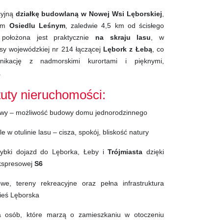
cyjną
działkę budowlaną w Nowej Wsi Lęborskiej
,
zym
Osiedlu Leśnym
, zaledwie 4,5 km od ścisłego
 położona jest praktycznie
na skraju lasu
, w
sy wojewódzkiej nr 214 łączącej
Lębork z Łebą
, co
ikację z nadmorskimi kurortami i pięknymi,
.
uty nieruchomości:
owy – możliwość budowy domu jednorodzinnego
e w otulinie lasu – cisza, spokój, bliskość natury
szybki dojazd do Lęborka, Łeby i
Trójmiasta
dzięki
kspresowej
S6
we, tereny rekreacyjne oraz pełna infrastruktura
ieś Lęborska
a osób, które marzą o zamieszkaniu w otoczeniu