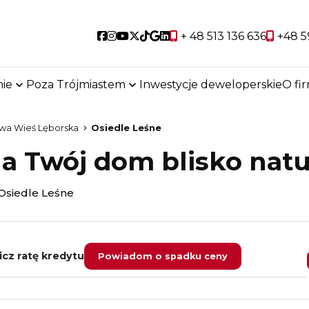
Social link
Social link
Social link
Social link
Social link
Social link
Social link
+ 48 513 136 636
+48 5
ie
Poza Trójmiastem
Inwestycje deweloperskie
O fi
wa Wieś Lęborska
Osiedle Leśne
a Twój dom blisko natu
Osiedle Leśne
icz ratę kredytu
Powiadom o spadku ceny