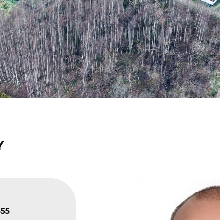
Y
555