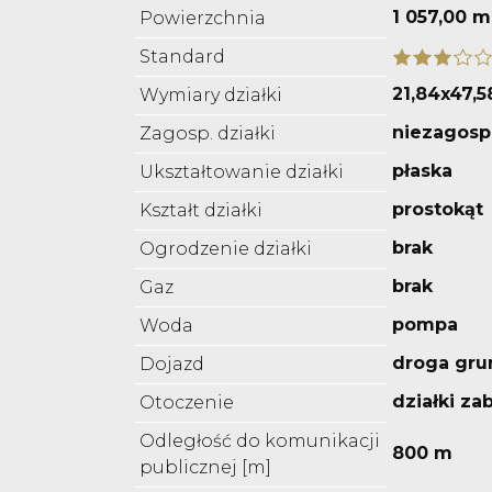
1 057,00 m
Powierzchnia
Standard
21,84x47,
Wymiary działki
niezagos
Zagosp. działki
płaska
Ukształtowanie działki
prostokąt
Kształt działki
brak
Ogrodzenie działki
brak
Gaz
pompa
Woda
droga gru
Dojazd
działki z
Otoczenie
Odległość do komunikacji
800 m
publicznej [m]