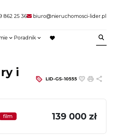
9 862 25 36
biuro@nieruchomosci-lider.pl
rmie
Poradnik
favorite
ry i
Dodaj do ulubiony
Drukuj
Udostępnij
LID-GS-10555
139 000 zł
film