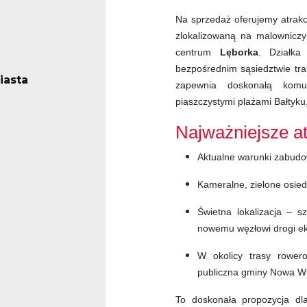
Na sprzedaż oferujemy atrak
zlokalizowaną na malownic
centrum
Lęborka
. Działka
bezpośrednim sąsiedztwie tra
iasta
zapewnia doskonałą komun
piaszczystymi plażami Bałtyku
Najważniejsze at
Aktualne warunki zabud
Kameralne, zielone osiedl
Świetna lokalizacja – 
nowemu węzłowi drogi e
W okolicy trasy rowero
publiczna gminy Nowa W
To doskonała propozycja dl