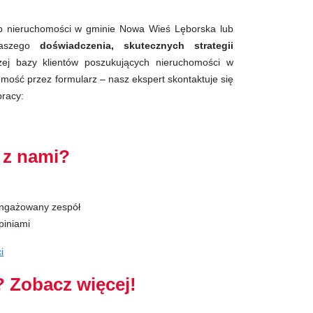
lub nieruchomości w gminie Nowa Wieś Lęborska lub
 naszego
doświadczenia, skutecznych strategii
zej bazy klientów poszukujących nieruchomości w
omość przez formularz – nasz ekspert skontaktuje się
pracy:
 z nami?
angażowany zespół
piniami
i
a? Zobacz więcej!