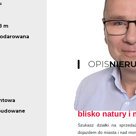
²
58 m
podarowana
OPIS
NIER
Działka na spr
ntowa
Lęborska | Idea
abudowane
blisko natury i
Szukasz działki na sprzeda
dojazdem do miasta i nad mor