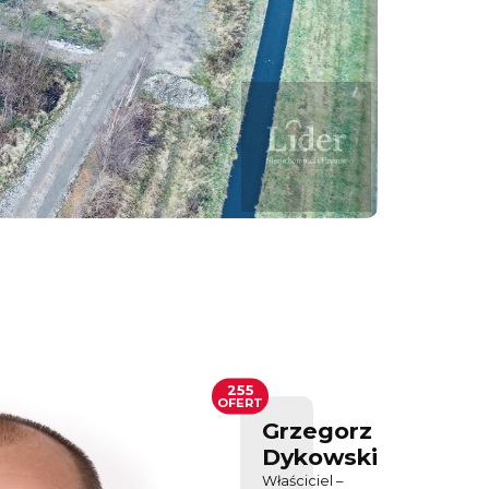
255
OFERT
Grzegorz
Dykowski
Właściciel –