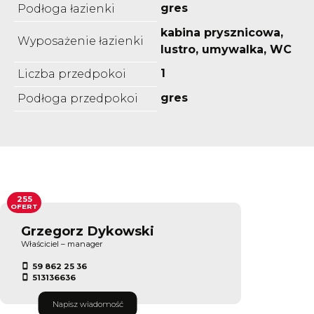
gres
Podłoga łazienki
kabina prysznicowa,
Wyposażenie łazienki
lustro, umywalka, WC
1
Liczba przedpokoi
gres
Podłoga przedpokoi
255
OFERT
Grzegorz Dykowski
Właściciel – manager
59 862 25 36
513136636
Napisz wiadomość