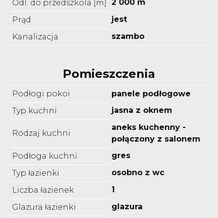
2 000 m
Odl. do przedszkola [m]
jest
Prąd
szambo
Kanalizacja
Pomieszczenia
Podłogi pokoi
panele podłogowe
jasna z oknem
Typ kuchni
aneks kuchenny -
Rodzaj kuchni
połączony z salonem
gres
Podłoga kuchni
osobno z wc
Typ łazienki
1
Liczba łazienek
glazura
Glazura łazienki