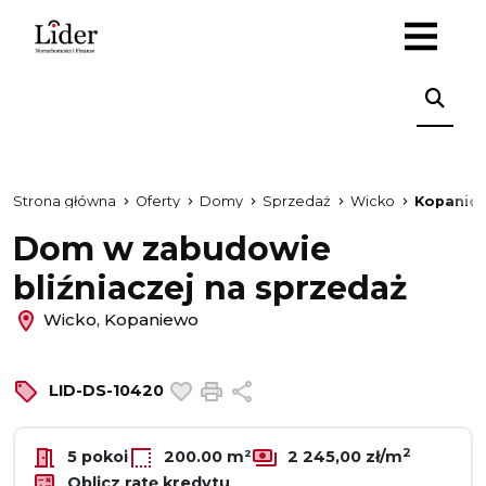
Strona główna
Oferty
Domy
Sprzedaż
Wicko
Kopanie
Dom w zabudowie
bliźniaczej na sprzedaż
Wicko, Kopaniewo
Dodaj do ulubionych
Drukuj
Udostępnij
LID-DS-10420
2
5 pokoi
200.00 m²
2 245,00 zł/m
Oblicz ratę kredytu