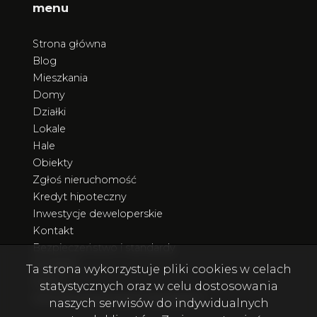
menu
Strona główna
Blog
Mieszkania
Domy
Działki
Lokale
Hale
Obiekty
Zgłoś nieruchomość
Kredyt hipoteczny
Inwestycje deweloperskie
Kontakt
Bezpieczeństwo i standardy
Poradnik
Ta strona wykorzystuje pliki cookies w celach
Rodo
statystycznych oraz w celu dostosowania
Nieruchomości poza Trójmiastem
naszych serwisów do indywidualnych