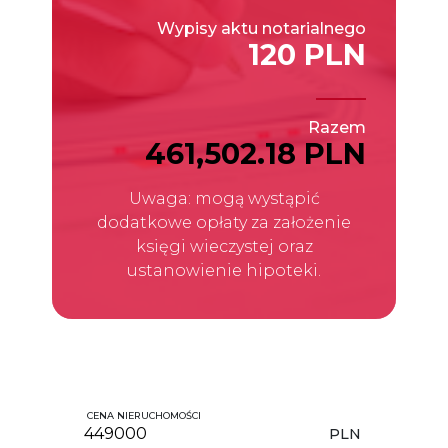
Wypisy aktu notarialnego
120 PLN
Razem
461,502.18 PLN
Uwaga: mogą wystąpić
dodatkowe opłaty za założenie
księgi wieczystej oraz
ustanowienie hipoteki.
CENA NIERUCHOMOŚCI
PLN