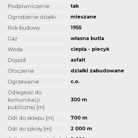
tak
Podpiwniczenie
mieszane
Ogrodzenie działki
1955
Rok budowy
własna butla
Gaz
ciepła - piecyk
Woda
asfalt
Dojazd
działki zabudowane
Otoczenie
c.o.
Ogrzewanie
Odległość do
300 m
komunikacji
publicznej [m]
700 m
Odl. do sklepu [m]
2 000 m
Odl. do szkoły [m]