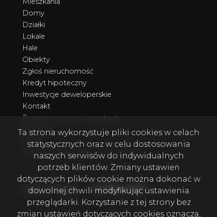
Mieszkania
Domy
Działki
Lokale
Hale
Obiekty
Zgłoś nieruchomość
Kredyt hipoteczny
Inwestycje deweloperskie
Kontakt
Bezpieczeństwo i standardy
Poradnik
Ta strona wykorzystuje pliki cookies w celach
Rodo
statystycznych oraz w celu dostosowania
Nieruchomości poza Trójmiastem
naszych serwisów do indywidualnych
potrzeb klientów. Zmiany ustawień
dotyczących plików cookie można dokonać w
Facebook
Facebook
Facebook
Facebook
Facebook
Facebook
Facebook
social media
dowolnej chwili modyfikując ustawienia
przeglądarki. Korzystanie z tej strony bez
zmian ustawień dotyczących cookies oznacza,