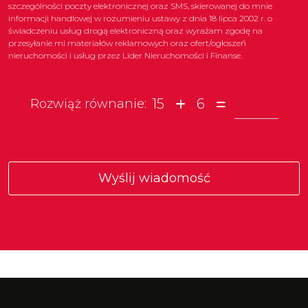
szczególności poczty elektronicznej oraz SMS, skierowanej do mnie
informacji handlowej w rozumieniu ustawy z dnia 18 lipca 2002 r. o
świadczeniu usług drogą elektroniczną oraz wyrażam zgodę na
przesyłanie mi materiałów reklamowych oraz ofert/ogłoszeń
nieruchomości i usług przez Lider Nieruchomości i Finanse.
15
6
Rozwiąż równanie: